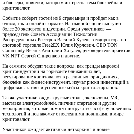
и блогеры, новички, которым интересна тема блокчейна и
криптовалют.
Событие соберет гостей из 9 стран мира и пройдет как в
очном, так и онлайн формате. На главной сцене выступят
более 20 экспертов индустрии. Среди участников —
председатель Совета Ассоциации Технологии
Распределенных Реестров Василий Кулеш, замдиректора по
спотовой торговле Free2EX Юлия Курлович, CEO TON
Community Belarus Анатолий Хотулев, руководитель проектов
VK NFT Сергей Спиренков и другие.
На саммите обсудят такие вопросы, как тренды мировой
криптоиндустрии на горизонте ближайших лет,
регулирование криптовалют в различных юрисдикциях,
блокчейн как бизнес-инструмент, изучат риски инвестиций в
цифровые активы и успешные кейсы крипто-стартапов.
Также участников ждут круглые столы, экспо-зоны, VR,
выставка электромобилей, питчинг стартапов и другие
мероприятия, которые помогут погрузиться в сферу новейших
технологий и познакомят с последними новинками в мире
криптовалют.
Участников ожидает активный нетворкинг и новые