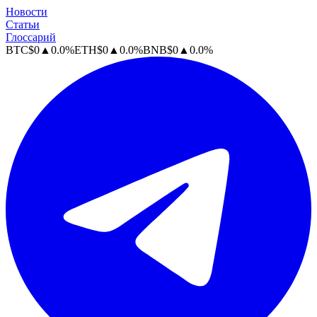
Новости
Статьи
Глоссарий
BTC
$
0
▲
0.0
%
ETH
$
0
▲
0.0
%
BNB
$
0
▲
0.0
%