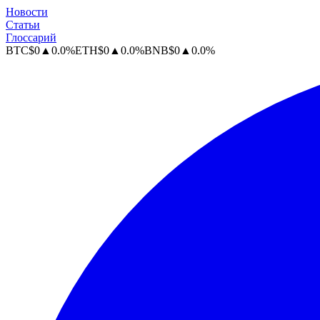
Новости
Статьи
Глоссарий
BTC
$
0
▲
0.0
%
ETH
$
0
▲
0.0
%
BNB
$
0
▲
0.0
%