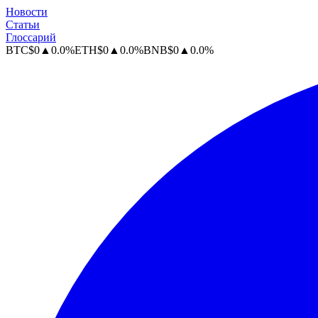
Новости
Статьи
Глоссарий
BTC
$
0
▲
0.0
%
ETH
$
0
▲
0.0
%
BNB
$
0
▲
0.0
%