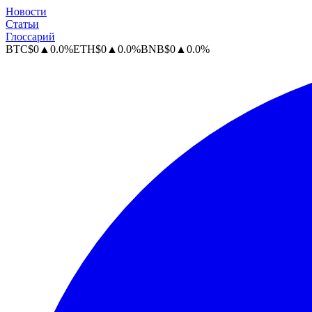
Новости
Статьи
Глоссарий
BTC
$
0
▲
0.0
%
ETH
$
0
▲
0.0
%
BNB
$
0
▲
0.0
%