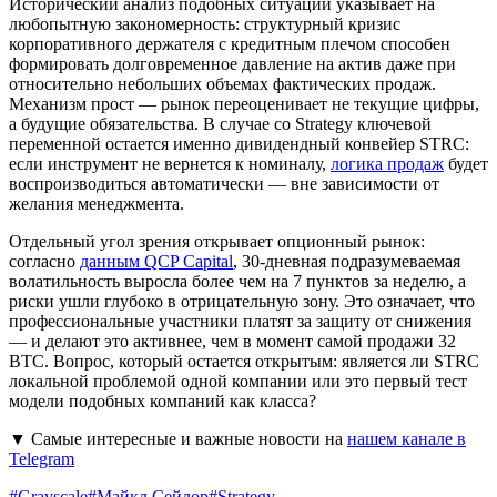
Исторический анализ подобных ситуаций указывает на
любопытную закономерность: структурный кризис
корпоративного держателя с кредитным плечом способен
формировать долговременное давление на актив даже при
относительно небольших объемах фактических продаж.
Механизм прост — рынок переоценивает не текущие цифры,
а будущие обязательства. В случае со Strategy ключевой
переменной остается именно дивидендный конвейер STRC:
если инструмент не вернется к номиналу,
логика продаж
будет
воспроизводиться автоматически — вне зависимости от
желания менеджмента.
Отдельный угол зрения открывает опционный рынок:
согласно
данным QCP Capital
, 30-дневная подразумеваемая
волатильность выросла более чем на 7 пунктов за неделю, а
риски ушли глубоко в отрицательную зону. Это означает, что
профессиональные участники платят за защиту от снижения
— и делают это активнее, чем в момент самой продажи 32
BTC. Вопрос, который остается открытым: является ли STRC
локальной проблемой одной компании или это первый тест
модели подобных компаний как класса?
▼ Самые интересные и важные новости на
нашем канале в
Telegram
#
Grayscale
#
Майкл Сейлор
#
Strategy