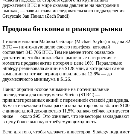
держателей BTC в мире оказала давление на настроения
рынка», — заявил глава исследовательского подразделения
Grayscale Зак Пандл (Zach Pandl).
Продажа биткоина и реакция рынка
1 июня компания Майкла Сейлора (Michael Saylor) продала 32
BTC — ничтожную долю своего портфеля, который
составляет 843 706 BTC. Тем не менее этого оказалось
достаточно, чтобы поколебать рыночные настроения: с
момента продажи актив потерял в цене 16%. Параллельно
Strategy реализовала акции на $128 млн, а котировки самой
компании за тот же период снизились на 12,8% — до
двухмесячного минимума в $126.
Пандл обратил особое внимание на потенциальные
последствия для инструмента Stretch (STRC) —
привилегированных акций с переменной ставкой дивиденда.
Бумага изначально была рассчитана на торговлю вблизи $100
с дивидендной доходностью 11,5%, однако сейчас котируется
ниже — около $95. Это означает, что инвесторы закладывают
в цену более высокую требуемую доходность.
Если для того, чтобы удержать инвесторов, Strategy поднимет