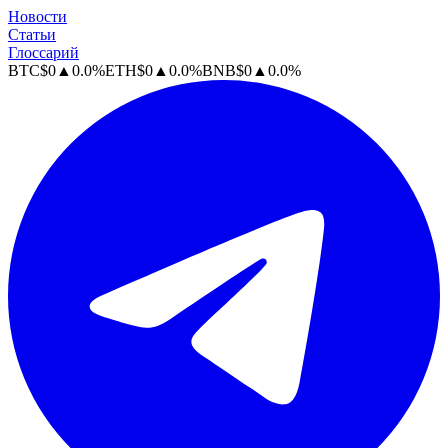
Новости
Статьи
Глоссарий
BTC
$
0
▲
0.0
%
ETH
$
0
▲
0.0
%
BNB
$
0
▲
0.0
%