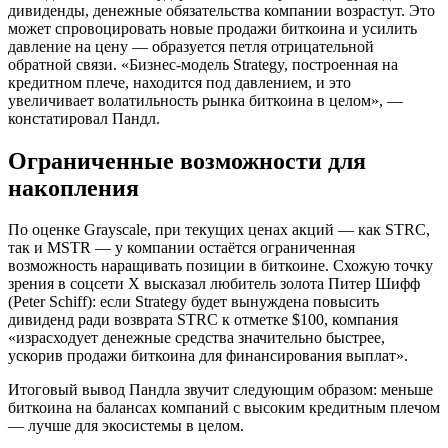
дивиденды, денежные обязательства компании возрастут. Это
может спровоцировать новые продажи биткоина и усилить
давление на цену — образуется петля отрицательной
обратной связи. «Бизнес-модель Strategy, построенная на
кредитном плече, находится под давлением, и это
увеличивает волатильность рынка биткоина в целом», —
констатировал Пандл.
Ограниченные возможности для
накопления
По оценке Grayscale, при текущих ценах акций — как STRC,
так и MSTR — у компании остаётся ограниченная
возможность наращивать позиции в биткоине. Схожую точку
зрения в соцсети X высказал любитель золота Питер Шифф
(Peter Schiff): если Strategy будет вынуждена повысить
дивиденд ради возврата STRC к отметке $100, компания
«израсходует денежные средства значительно быстрее,
ускорив продажи биткоина для финансирования выплат».
Итоговый вывод Пандла звучит следующим образом: меньше
биткоина на балансах компаний с высоким кредитным плечом
— лучше для экосистемы в целом.