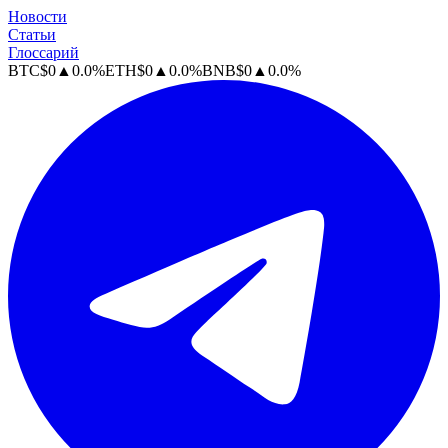
Новости
Статьи
Глоссарий
BTC
$
0
▲
0.0
%
ETH
$
0
▲
0.0
%
BNB
$
0
▲
0.0
%