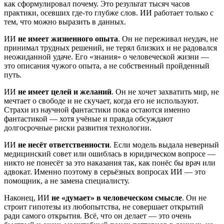
как сформулировал почему. Это результат тысяч часов
практики, осевших где-то глубже слов. ИИ работает только с
тем, что можно выразить в данных.
ИИ
не имеет жизненного опыта
. Он не переживал неудач, не
принимал трудных решений, не терял близких и не радовался
неожиданной удаче. Его «знания» о человеческой жизни —
это описания чужого опыта, а не собственный пройденный
путь.
ИИ
не имеет целей и желаний
. Он не хочет захватить мир, не
мечтает о свободе и не скучает, когда его не используют.
Страхи из научной фантастики пока остаются именно
фантастикой — хотя учёные и правда обсуждают
долгосрочные риски развития технологии.
ИИ
не несёт ответственности
. Если модель выдала неверный
медицинский совет или ошиблась в юридическом вопросе —
никто не понесёт за это наказания так, как понёс бы врач или
адвокат. Именно поэтому в серьёзных вопросах ИИ — это
помощник, а не замена специалисту.
Наконец, ИИ
не «думает» в человеческом смысле
. Он не
строит гипотезы из любопытства, не совершает открытий
ради самого открытия. Всё, что он делает — это очень