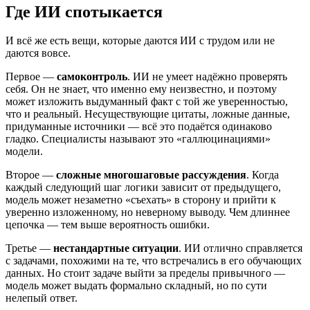
Где ИИ спотыкается
И всё же есть вещи, которые даются ИИ с трудом или не
даются вовсе.
Первое —
самоконтроль
. ИИ не умеет надёжно проверять
себя. Он не знает, что именно ему неизвестно, и поэтому
может изложить выдуманный факт с той же уверенностью,
что и реальный. Несуществующие цитаты, ложные данные,
придуманные источники — всё это подаётся одинаково
гладко. Специалисты называют это «галлюцинациями»
модели.
Второе —
сложные многошаговые рассуждения
. Когда
каждый следующий шаг логики зависит от предыдущего,
модель может незаметно «съехать» в сторону и прийти к
уверенно изложенному, но неверному выводу. Чем длиннее
цепочка — тем выше вероятность ошибки.
Третье —
нестандартные ситуации
. ИИ отлично справляется
с задачами, похожими на те, что встречались в его обучающих
данных. Но стоит задаче выйти за пределы привычного —
модель может выдать формально складный, но по сути
нелепый ответ.