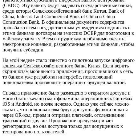
(CBDC). Эту валюту будут выдавать государственные банки,
среди которы Сельскохозяйственный банк Китая, Bank of
China, Industrial and Commercial Bank of China и China
Construction Bank. В официальном документе содержится
просьба ко всем государственным учреждениям подписать с
этими банками договоры на эмиссию DCEP для подготовки к
майскому запуску. Всем сотрудникам необходимо скачать
электронные кошельки, разработанные этими банками, чтобы
получить субсидии.
На этой неделе стало известно о пилотном запуске цифрового
кошелька Сельскохозяйственного банка Китая. Если верить
скриншотам мобильного приложения, просочившихся в сеть,
то банком уже разработан интерфейс, позволяющий
пользователям производить операции с будущей валютой.
Сначала приложение было размещено в открытом доступе и
могло быть скачано смартфонами на операционных системах
iOS и Android, но позже исчезло. Однако уже сейчас можно
сказать, что пользователям будут доступны функци оплаты
через QR-код, прием и отправка платежей, отслеживание
транзакций и другие. Приложение предусматривает
регистрацию, но она доступна только для допущенных к
тестированию пользователей.