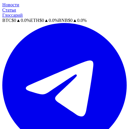
Новости
Статьи
Глоссарий
BTC
$
0
▲
0.0
%
ETH
$
0
▲
0.0
%
BNB
$
0
▲
0.0
%