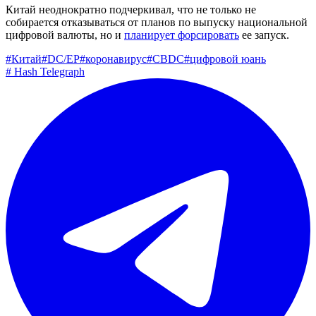
Китай неоднократно подчеркивал, что не только не
собирается отказываться от планов по выпуску национальной
цифровой валюты, но и
планирует форсировать
ее запуск.
#
Китай
#
DC/EP
#
коронавирус
#
CBDC
#
цифровой юань
#
Hash Telegraph