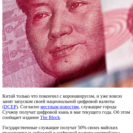
Китай только что покончил с коронавирусом, и уже вовсю
занят запуском своей национальной цифровой валюты
(
DCEP
). Согласно
местным новостям
, служащие города
Сучжоу получат цифровой юань в мае текущего года.
Об этом
сообщает издание
The Block
.
Государственные служащие получат 50% своих майских
транспортных субсидий в цифровой валюте центробанка