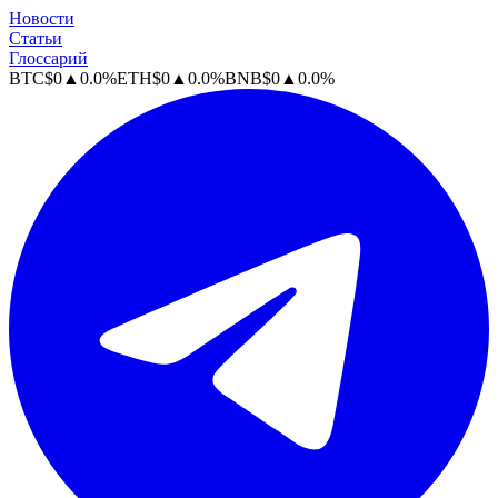
Новости
Статьи
Глоссарий
BTC
$
0
▲
0.0
%
ETH
$
0
▲
0.0
%
BNB
$
0
▲
0.0
%