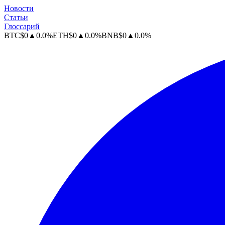
Новости
Статьи
Глоссарий
BTC
$
0
▲
0.0
%
ETH
$
0
▲
0.0
%
BNB
$
0
▲
0.0
%