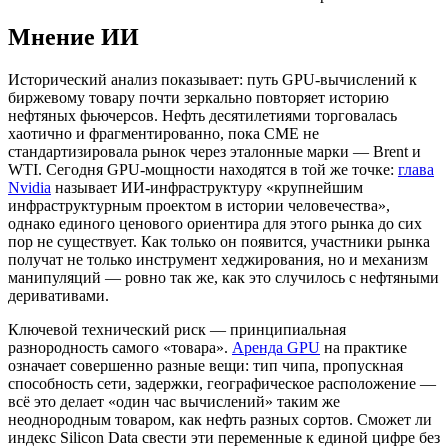
Мнение ИИ
Исторический анализ показывает: путь GPU-вычислений к
биржевому товару почти зеркально повторяет историю
нефтяных фьючерсов. Нефть десятилетиями торговалась
хаотично и фрагментированно, пока CME не
стандартизировала рынок через эталонные марки — Brent и
WTI. Сегодня GPU-мощности находятся в той же точке:
глава
Nvidia
называет ИИ-инфраструктуру «крупнейшим
инфраструктурным проектом в истории человечества»,
однако единого ценового ориентира для этого рынка до сих
пор не существует. Как только он появится, участники рынка
получат не только инструмент хеджирования, но и механизм
манипуляций — ровно так же, как это случилось с нефтяными
деривативами.
Ключевой технический риск — принципиальная
разнородность самого «товара».
Аренда GPU
на практике
означает совершенно разные вещи: тип чипа, пропускная
способность сети, задержки, географическое расположение —
всё это делает «один час вычислений» таким же
неоднородным товаром, как нефть разных сортов. Сможет ли
индекс Silicon Data свести эти переменные к единой цифре без