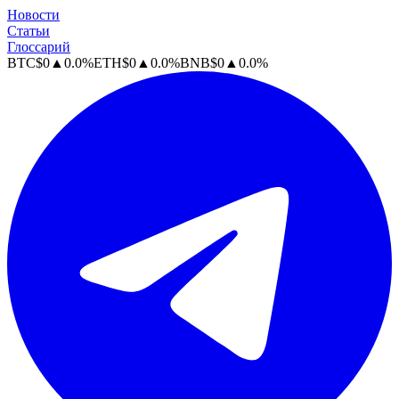
Новости
Статьи
Глоссарий
BTC
$
0
▲
0.0
%
ETH
$
0
▲
0.0
%
BNB
$
0
▲
0.0
%