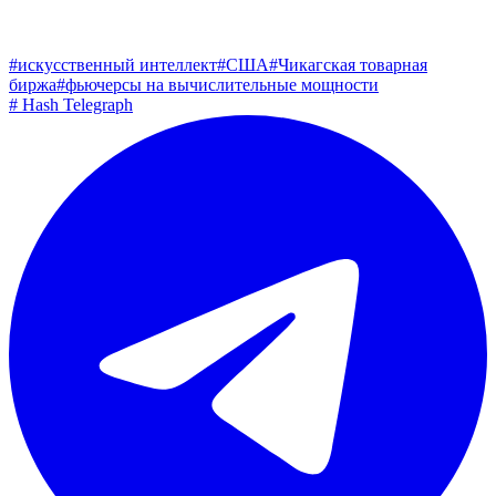
#
искусственный интеллект
#
США
#
Чикагская товарная
биржа
#
фьючерсы на вычислительные мощности
#
Hash Telegraph