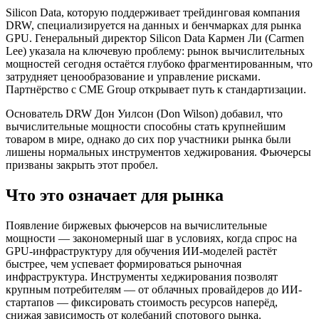
Silicon Data, которую поддерживает трейдинговая компания
DRW, специализируется на данных и бенчмарках для рынка
GPU. Генеральный директор Silicon Data Кармен Ли (Carmen
Lee) указала на ключевую проблему: рынок вычислительных
мощностей сегодня остаётся глубоко фрагментированным, что
затрудняет ценообразование и управление рисками.
Партнёрство с CME Group открывает путь к стандартизации.
Основатель DRW Дон Уилсон (Don Wilson) добавил, что
вычислительные мощности способны стать крупнейшим
товаром в мире, однако до сих пор участники рынка были
лишены нормальных инструментов хеджирования. Фьючерсы
призваны закрыть этот пробел.
Что это означает для рынка
Появление биржевых фьючерсов на вычислительные
мощности — закономерный шаг в условиях, когда спрос на
GPU-инфраструктуру для обучения ИИ-моделей растёт
быстрее, чем успевает формироваться рыночная
инфраструктура. Инструменты хеджирования позволят
крупным потребителям — от облачных провайдеров до ИИ-
стартапов — фиксировать стоимость ресурсов наперёд,
снижая зависимость от колебаний спотового рынка.