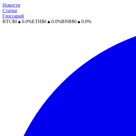
Новости
Статьи
Глоссарий
BTC
$
0
▲
0.0
%
ETH
$
0
▲
0.0
%
BNB
$
0
▲
0.0
%