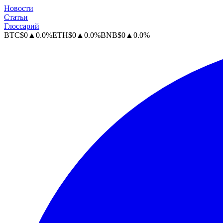
Новости
Статьи
Глоссарий
BTC
$
0
▲
0.0
%
ETH
$
0
▲
0.0
%
BNB
$
0
▲
0.0
%