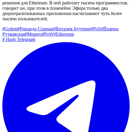
решения для Ethereum. В ней работает тысяча программистов,
говорит он, при этом в блокчейне Эфира только два
децентрализованных приложения насчитывают чуть более
тысячи пользователей.
#
Golem
#
Рикардо Спаньи
#
Виталик Бутерин
#
PoS
#
Йоанна
Рутковская
#
Monero
#
PoW
#
Ethereum
#
Hash Telegraph