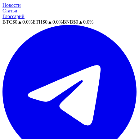
Новости
Статьи
Глоссарий
BTC
$
0
▲
0.0
%
ETH
$
0
▲
0.0
%
BNB
$
0
▲
0.0
%