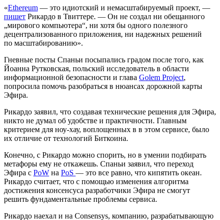
«
Ethereum
— это идиотский и немасштабируемый проект, —
пишет
Рикардо в Твиттере. — Он не создал ни обещанного
„мирового компьютера“, ни хотя бы одного полезного
децентрализованного приложения, ни надежных решений
по масштабированию».
Гневные посты Спаньи посыпались градом после того, как
Йоанна Рутковская, польский исследователь в области
информационной безопасности и глава
Golem P
roject
,
попросила помочь разобраться в нюансах дорожной карты
Эфира.
Рикардо заявил, что создавая технические решения для Эфира,
никто не думал об удобстве и практичности. Главным
критерием для ноу-хау, воплощенных в в этом сервисе, было
их отличие от технологий Биткоина.
Конечно, с Рикардо можно спорить, но в умении подбирать
метафоры ему не откажешь. Спаньи заявил, что переход
Эфира с
PoW
на
PoS
— это все равно, что кипятить океан.
Рикардо считает, что с помощью изменения алгоритма
достижения консенсуса разработчики Эфира не смогут
решить фундаментальные проблемы сервиса.
Рикардо наехал и на Consensys, компанию, разрабатывающую