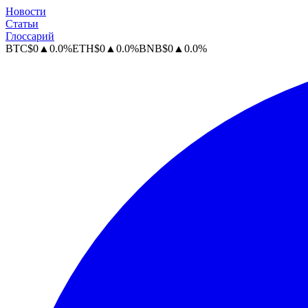
Новости
Статьи
Глоссарий
BTC
$
0
▲
0.0
%
ETH
$
0
▲
0.0
%
BNB
$
0
▲
0.0
%