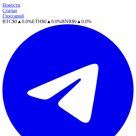
Новости
Статьи
Глоссарий
BTC
$
0
▲
0.0
%
ETH
$
0
▲
0.0
%
BNB
$
0
▲
0.0
%