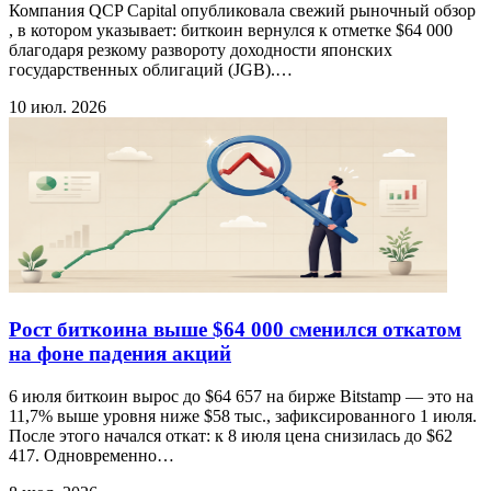
Компания QCP Capital опубликовала свежий рыночный обзор
, в котором указывает: биткоин вернулся к отметке $64 000
благодаря резкому развороту доходности японских
государственных облигаций (JGB).…
10 июл. 2026
Рост биткоина выше $64 000 сменился откатом
на фоне падения акций
6 июля биткоин вырос до $64 657 на бирже Bitstamp — это на
11,7% выше уровня ниже $58 тыс., зафиксированного 1 июля.
После этого начался откат: к 8 июля цена снизилась до $62
417. Одновременно…