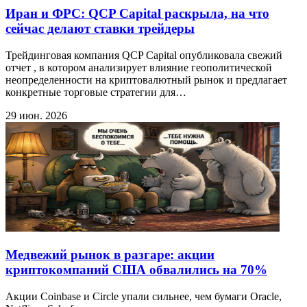
Иран и ФРС: QCP Capital раскрыла, на что
сейчас делают ставки трейдеры
Трейдинговая компания QCP Capital опубликовала свежий
отчет , в котором анализирует влияние геополитической
неопределенности на криптовалютный рынок и предлагает
конкретные торговые стратегии для…
29 июн. 2026
Медвежий рынок в разгаре: акции
криптокомпаний США обвалились на 70%
Акции Coinbase и Circle упали сильнее, чем бумаги Oracle,