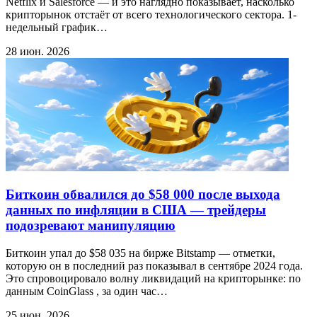
Netflix и Salesforce — и это наглядно показывает, насколько
крипторынок отстаёт от всего технологического сектора. 1-
недельный график…
28 июн. 2026
Биткоин обвалился до $58 000 после выхода
данных по инфляции в США — трейдеры
подозревают манипуляцию
Биткоин упал до $58 035 на бирже Bitstamp — отметки,
которую он в последний раз показывал в сентябре 2024 года.
Это спровоцировало волну ликвидаций на крипторынке: по
данным CoinGlass , за один час…
25 июн. 2026