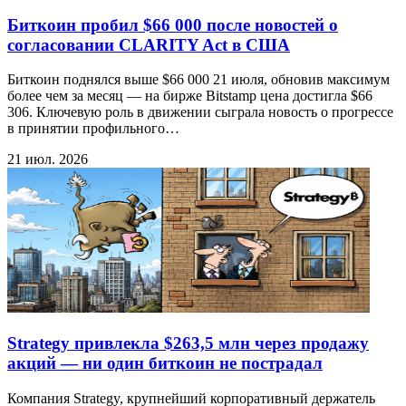
Биткоин пробил $66 000 после новостей о
согласовании CLARITY Act в США
Биткоин поднялся выше $66 000 21 июля, обновив максимум
более чем за месяц — на бирже Bitstamp цена достигла $66
306. Ключевую роль в движении сыграла новость о прогрессе
в принятии профильного…
21 июл. 2026
Strategy привлекла $263,5 млн через продажу
акций — ни один биткоин не пострадал
Компания Strategy, крупнейший корпоративный держатель