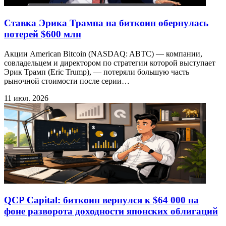
Ставка Эрика Трампа на биткоин обернулась
потерей $600 млн
Акции American Bitcoin (NASDAQ: ABTC) — компании,
совладельцем и директором по стратегии которой выступает
Эрик Трамп (Eric Trump), — потеряли большую часть
рыночной стоимости после серии…
11 июл. 2026
QCP Capital: биткоин вернулся к $64 000 на
фоне разворота доходности японских облигаций