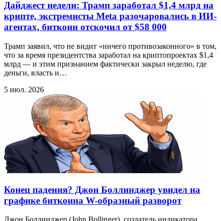
Дайджест недели: Трамп заработал $1,4 млрд на
крипте, экстремисты Meta разочаровались в ИИ-
агентах, биткоин отскочил от $58 000
Трамп заявил, что не видит «ничего противозаконного» в том,
что за время президентства заработал на криптопроектах $1,4
млрд — и этим признанием фактически закрыл неделю, где
деньги, власть и…
5 июл. 2026
Конец падения? Джон Боллинджер увидел на
графике биткоина W-образный разворот
Джон Боллинджер (John Bollinger), создатель индикатора