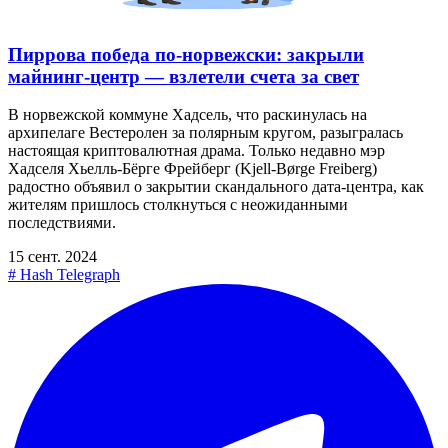
Пиррова победа по-норвежски: закрыли
майнинг-центр — взлетели счета за свет
В норвежской коммуне Хадсель, что раскинулась на
архипелаге Вестеролен за полярным кругом, разыгралась
настоящая криптовалютная драма. Только недавно мэр
Хадселя Хьелль-Бёрге Фрейберг (Kjell-Børge Freiberg)
радостно объявил о закрытии скандального дата-центра, как
жителям пришлось столкнуться с неожиданными
последствиями.
15 сент. 2024
#
Hash Telegraph