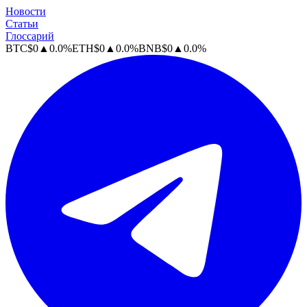
Новости
Статьи
Глоссарий
BTC
$
0
▲
0.0
%
ETH
$
0
▲
0.0
%
BNB
$
0
▲
0.0
%