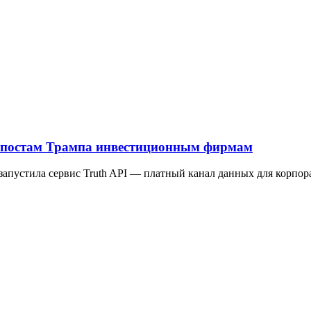
п к постам Трампа инвестиционным фирмам
а запустила сервис Truth API — платный канал данных для корп