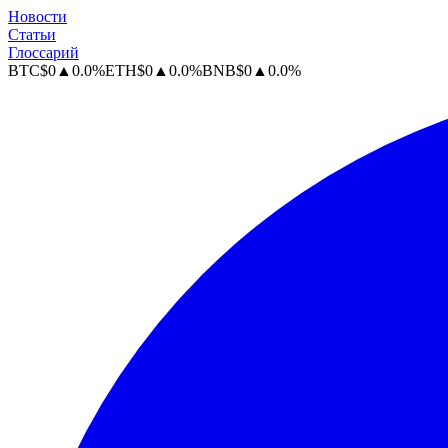
Новости
Статьи
Глоссарий
BTC
$
0
▲
0.0
%
ETH
$
0
▲
0.0
%
BNB
$
0
▲
0.0
%