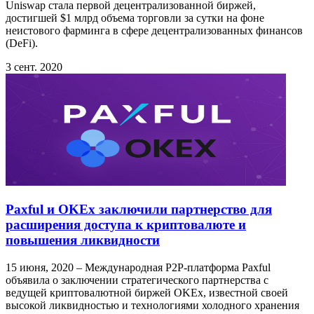
Uniswap стала первой децентрализованной биржей,
достигшей $1 млрд объема торговли за сутки на фоне
неистового фарминга в сфере децентрализованных финансов
(DeFi).
3 сент. 2020
Paxful и OKEx заключили партнерство для
расширения доступа к криптовалюте и
повышения ликвидности
15 июня, 2020 – Международная P2P-платформа Paxful
объявила о заключении стратегического партнерства с
ведущей криптовалютной биржей OKEx, известной своей
высокой ликвидностью и технологиями холодного хранения