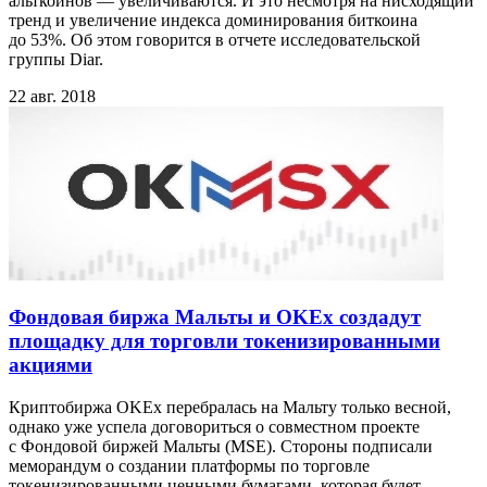
альткоинов — увеличиваются. И это несмотря на нисходящий
тренд и увеличение индекса доминирования биткоина
до 53%. Об этом говорится в отчете исследовательской
группы Diar.
22 авг. 2018
Фондовая биржа Мальты и OKEx создадут
площадку для торговли токенизированными
акциями
Криптобиржа OKEx перебралась на Мальту только весной,
однако уже успела договориться о совместном проекте
с Фондовой биржей Мальты (MSE). Cтороны подписали
меморандум о создании платформы по торговле
токенизированными ценными бумагами, которая будет