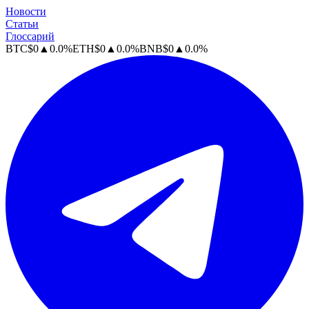
Новости
Статьи
Глоссарий
BTC
$
0
▲
0.0
%
ETH
$
0
▲
0.0
%
BNB
$
0
▲
0.0
%