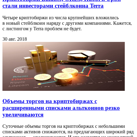
стали инвесторами стейблкоина Terra
Четыре криптобиржи из числа крупнейших вложились
в новый стейблкоин наряду с другими компаниями. Кажется,
с листингом у Terra проблем не будет.
30 авг. 2018
Объемы торгов на криптобиржах с
расширенными списками альткоинов резко
увеличиваются
Суточные объемы торгов на криптобиржах с небольшими
списками активов снижаются, на предлагающих широкий ряд