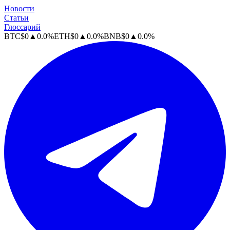
Новости
Статьи
Глоссарий
BTC
$
0
▲
0.0
%
ETH
$
0
▲
0.0
%
BNB
$
0
▲
0.0
%