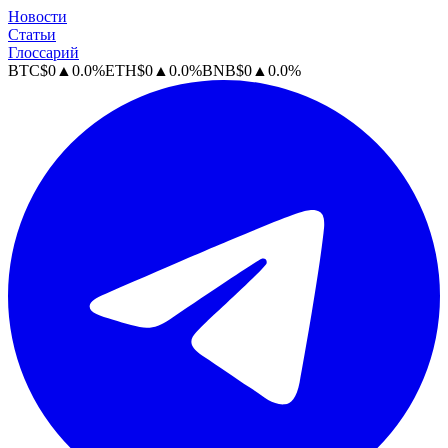
Новости
Статьи
Глоссарий
BTC
$
0
▲
0.0
%
ETH
$
0
▲
0.0
%
BNB
$
0
▲
0.0
%