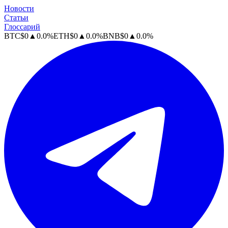
Новости
Статьи
Глоссарий
BTC
$
0
▲
0.0
%
ETH
$
0
▲
0.0
%
BNB
$
0
▲
0.0
%