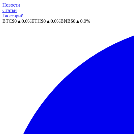
Новости
Статьи
Глоссарий
BTC
$
0
▲
0.0
%
ETH
$
0
▲
0.0
%
BNB
$
0
▲
0.0
%