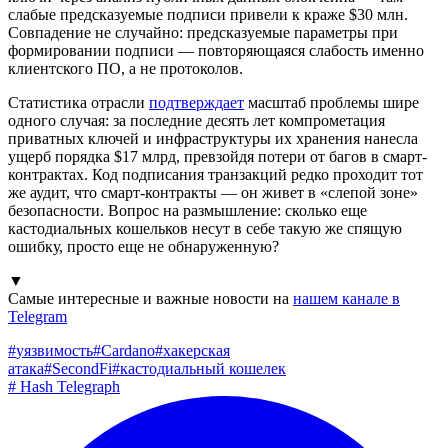
слабые предсказуемые подписи привели к краже $30 млн.
Совпадение не случайно: предсказуемые параметры при
формировании подписи — повторяющаяся слабость именно
клиентского ПО, а не протоколов.
Статистика отрасли
подтверждает
масштаб проблемы шире
одного случая: за последние десять лет компрометация
приватных ключей и инфраструктуры их хранения нанесла
ущерб порядка $17 млрд, превзойдя потери от багов в смарт-
контрактах. Код подписания транзакций редко проходит тот
же аудит, что смарт-контракты — он живет в «слепой зоне»
безопасности. Вопрос на размышление: сколько еще
кастодиальных кошельков несут в себе такую же спящую
ошибку, просто еще не обнаруженную?
▼
Самые интересные и важные новости на
нашем канале в
Telegram
#
уязвимость
#
Cardano
#
хакерская
атака
#
SecondFi
#
кастодиальный кошелек
#
Hash Telegraph