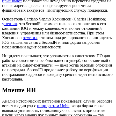
призывают
пользователей немедленно перевести средства на
новые адреса. араллельно фиксируется рост числа
фишинговых аккаунтов, имитирующих службу поддержки.
Основатель Cardano Чарльз Хоскинсон (Charles Hoskinson)
уточнил
, что SecondFi не имеет никакого отношения к его
компании IOG и между кошельком и ею нет отношений
владения, управления или бизнес-партнёрства. При этом
Хоскинсон
отметил
, что команда реагирования на инциденты
IOG вышла на связь с SecondFi и платформа запросила
независимый аудит безопасности.
Инцидент показывает, что уязвимости в клиентском ПО для
работы с ключами способны нанести ущерб, сопоставимый с
атаками на смарт-контракты, — даже когда базовый блокчейн
не пострадал. SecondFi продолжает работу по верификации
пострадавших адресов и возврату средств через независимого
кастодиана.
Мнение ИИ
Анализ исторических паттернов показывает: случай SecondFi
встает в один ряд с
инцидентом Upbit
, когда биржа также
выявила уязвимость, позволявшую вычислить приватные
ключи через анализ публичных данных блокчейна — там