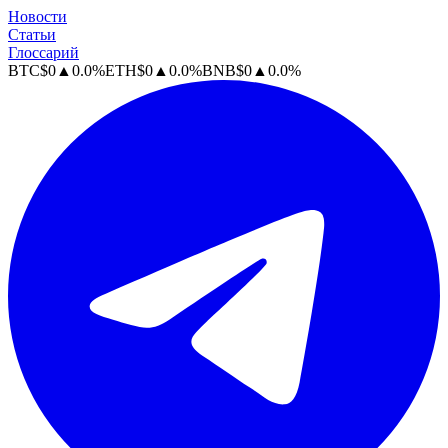
Новости
Статьи
Глоссарий
BTC
$
0
▲
0.0
%
ETH
$
0
▲
0.0
%
BNB
$
0
▲
0.0
%