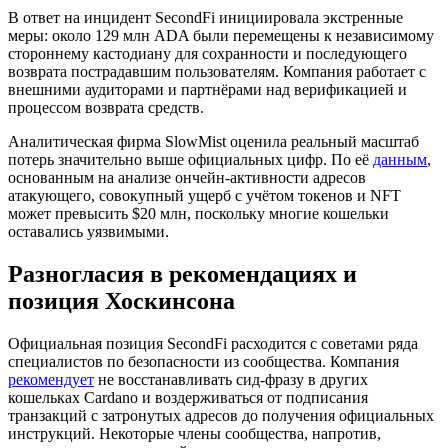
В ответ на инцидент SecondFi инициировала экстренные
меры: около 129 млн ADA были перемещены к независимому
стороннему кастодиану для сохранности и последующего
возврата пострадавшим пользователям. Компания работает с
внешними аудиторами и партнёрами над верификацией и
процессом возврата средств.
Аналитическая фирма SlowMist оценила реальный масштаб
потерь значительно выше официальных цифр. По её
данным
,
основанным на анализе ончейн-активности адресов
атакующего, совокупный ущерб с учётом токенов и NFT
может превысить $20 млн, поскольку многие кошельки
оставались уязвимыми.
Разногласия в рекомендациях и
позиция Хоскинсона
Официальная позиция SecondFi расходится с советами ряда
специалистов по безопасности из сообщества. Компания
рекомендует
не восстанавливать сид-фразу в других
кошельках Cardano и воздерживаться от подписания
транзакций с затронутых адресов до получения официальных
инструкций. Некоторые члены сообщества, напротив,