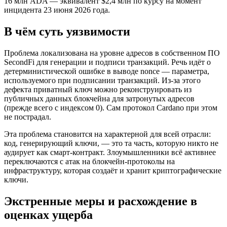
16 млн ADA — эквивалент $2,4 млн по курсу на момент
инцидента 23 июня 2026 года.
В чём суть уязвимости
Проблема локализована на уровне адресов в собственном ПО
SecondFi для генерации и подписи транзакций. Речь идёт о
детерминистической ошибке в выводе nonce — параметра,
используемого при подписании транзакций. Из-за этого
дефекта приватный ключ можно реконструировать из
публичных данных блокчейна для затронутых адресов
(прежде всего с индексом 0). Сам протокол Cardano при этом
не пострадал.
Эта проблема становится на характерной для всей отрасли:
код, генерирующий ключи, — это та часть, которую никто не
аудирует как смарт-контракт. Злоумышленники всё активнее
переключаются с атак на блокчейн-протоколы на
инфраструктуру, которая создаёт и хранит криптографические
ключи.
Экстренные меры и расхождение в
оценках ущерба