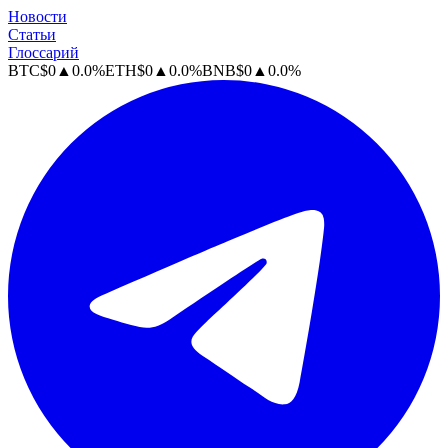
Новости
Статьи
Глоссарий
BTC
$
0
▲
0.0
%
ETH
$
0
▲
0.0
%
BNB
$
0
▲
0.0
%