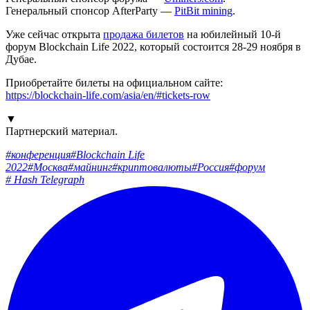
Генеральный спонсор AfterParty —
PitBit mining
.
Уже сейчас открыта
продажа билетов
на юбилейный 10-й
форум Blockchain Life 2022, который состоится 28-29 ноября в
Дубае.
Приобретайте билеты на официальном сайте:
https://blockchain-life.com/asia/en/#tickets-row
▼
Партнерский материал.
#
конференция
#
Blockchain Life
2022
#
Москва
#
майнинг
#
криптовалюты
#
Россия
#
форум
#
Hash Telegraph