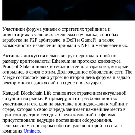
Участники форума узнали о стратегиях трейдинга и
инвестициях в условиях «медвежьего» рынка, способах
заработка на Р2Р арбитраже, в DeFi и GameFi, а также
возможностях извлечения прибыли в NFT и метавселенных.
Активная дискуссия велась вокруг перехода второй по
размеру криптовалюты Ethereum на протокол консенсуса
Proof-of-Stake и новых возможностей для заработка, которые
открылись в связи с этим. Долгожданное обновление сети The
Merge состоялось рано утром во второй день форума и задало
вектор многих дискуссий на сцене и в кулуарах.
Каждый Blockchain Life становится отражением актуальной
ситуации на рынке. К примеру, в этот раз большинство
участников и стендов на выставке принадлежали к майнинг
сфере, которая в свою очередь занимает важнейшее место в
криптоиндустрии сегодня. Среди компаний на форуме
присутствовали ведущие поставщики оборудования,
генеральным спонсором события уже во второй раз стала
компания
Uminers
.