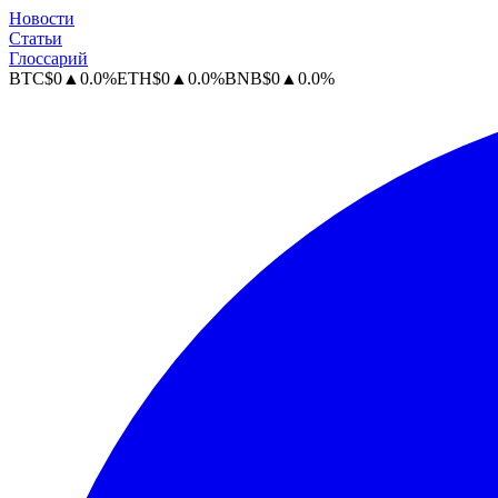
Новости
Статьи
Глоссарий
BTC
$
0
▲
0.0
%
ETH
$
0
▲
0.0
%
BNB
$
0
▲
0.0
%