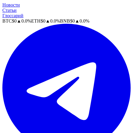
Новости
Статьи
Глоссарий
BTC
$
0
▲
0.0
%
ETH
$
0
▲
0.0
%
BNB
$
0
▲
0.0
%