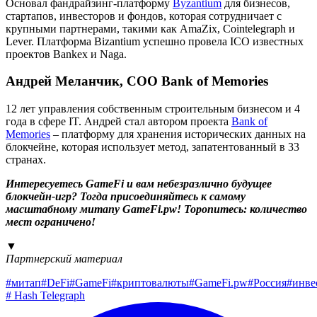
Основал фандрайзинг-платформу
Byzantium
для бизнесов,
стартапов, инвесторов и фондов, которая сотрудничает с
крупными партнерами, такими как AmaZix, Cointelegraph и
Lever. Платформа Bizantium успешно провела ICO известных
проектов Bankex и Naga.
Андрей Меланчик, COO Bank of Memories
12 лет управления собственным строительным бизнесом и 4
года в сфере IT. Андрей стал автором проекта
Bank of
Memories
– платформу для хранения исторических данных на
блокчейне, которая использует метод, запатентованный в 33
странах.
Интересуетесь GameFi и вам небезразлично будущее
блокчейн-игр? Тогда присоединяйтесь к самому
масштабному митапу GameFi.pw! Торопитесь: количество
мест ограничено!
▼
Партнерский материал
#
митап
#
DeFi
#
GameFi
#
криптовалюты
#
GameFi.pw
#
Россия
#
инве
#
Hash Telegraph