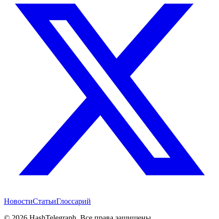
Новости
Статьи
Глоссарий
©
2026
HashTelegraph. Все права защищены.