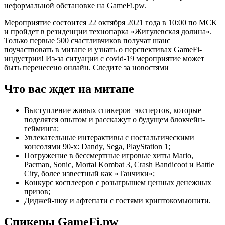
неформальной обстановке на GameFi.pw.
Мероприятие состоится 22 октября 2021 года в 10:00 по МСК
и пройдет в резиденции технопарка «Жигулевская долина».
Только первые 500 счастливчиков получат шанс
поучаствовать в митапе и узнать о перспективах GameFi-
индустрии! Из-за ситуации с covid-19 мероприятие может
быть перенесено онлайн. Следите за новостями
Что вас ждет на митапе
Выступление живых спикеров–экспертов, которые
поделятся опытом и расскажут о будущем блокчейн-
гейминга;
Увлекательные интерактивы с ностальгическими
консолями 90-х: Dandy, Sega, PlayStation 1;
Погружение в бессмертные игровые хиты Mario,
Pacman, Sonic, Mortal Kombat 3, Crash Bandicoot и Battle
City, более известный как «Танчики»;
Конкурс косплееров с розыгрышем ценных денежных
призов;
Диджей-шоу и афтепати с гостями криптокомьюнити.
Спикеры GameFi.pw