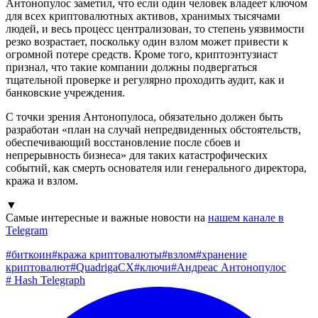
Антонопулос заметил, что если один человек владеет ключом
для всех криптовалютных активов, хранимых тысячами
людей, и весь процесс централизован, то степень уязвимости
резко возрастает, поскольку один взлом может привести к
огромной потере средств. Кроме того, криптоэнтузиаст
признал, что такие компании должны подвергаться
тщательной проверке и регулярно проходить аудит, как и
банковские учреждения.
С точки зрения Антонопулоса, обязательно должен быть
разработан «план на случай непредвиденных обстоятельств,
обеспечивающий восстановление после сбоев и
непрерывность бизнеса» для таких катастрофических
событий, как смерть основателя или генерального директора,
кража и взлом.
▼
Самые интересные и важные новости на
нашем канале в
Telegram
#
биткоин
#
кража криптовалюты
#
взлом
#
хранение
криптовалют
#
QuadrigaCX
#
ключи
#
Андреас Антонопулос
#
Hash Telegraph