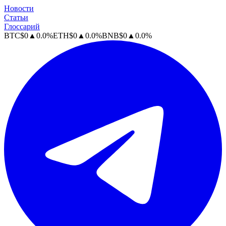
Новости
Статьи
Глоссарий
BTC
$
0
▲
0.0
%
ETH
$
0
▲
0.0
%
BNB
$
0
▲
0.0
%