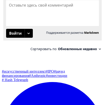
#
искусственный интеллект
#
IPO
#
раунд
финансирования
#
Anthropic
#
инвестиции
#
Hash Telegraph