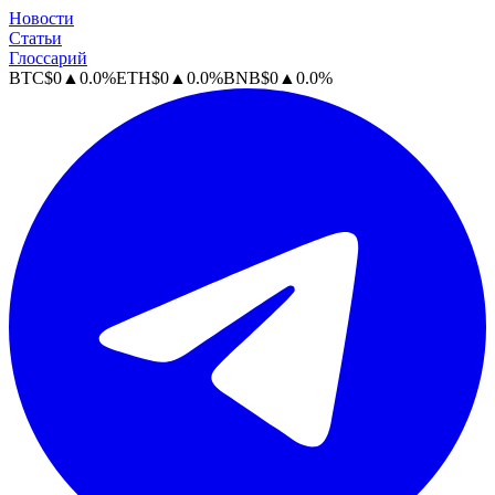
Новости
Статьи
Глоссарий
BTC
$
0
▲
0.0
%
ETH
$
0
▲
0.0
%
BNB
$
0
▲
0.0
%