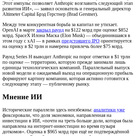
Этот импульс позволяет Anthropic возглавить следующий этап
развития ИИ», — заявил основатель и генеральный директор
Altimeter Capital Брэд Герстнер (Brad Gerstner).
Между тем конкурентная борьба за капитал не утихает.
OpenAI в марте
закрыл раунд
на $122 млрд при оценке $852
млрд. SpaceX Илона Маска (Elon Musk) — объединившаяся в
этом году с xAI — в рамках
предстоящего IPO
ориентируется
на оценку в $2 трлн и намерена привлечь более $75 млрд.
Раунд Series H выводит Anthropic на порог отметки в $1 трлн
по оценке — территорию, которую прежде занимали лишь
единицы технологических компаний. Параллельный выпуск
новой модели и ожидаемый выход на операционную прибыль
формируют картину компании, которая активно готовится к
следующему этапу — публичному рынку.
Мнение ИИ
Исторические параллели здесь неизбежны:
аналитики уже
фиксировали, что доля экономики, направленная на
инвестиции в ИИ, «почти на треть больше доли, которая была
направлена на интернет-инвестиции во время пузыря
доткомов». Оценка в $965 млрд при ещё не подтверждённой