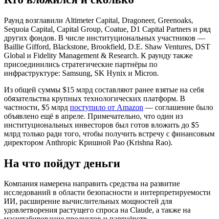
Раунд возглавили Altimeter Capital, Dragoneer, Greenoaks,
Sequoia Capital, Capital Group, Coatue, D1 Capital Partners и ряд
других фондов. В числе институциональных участников —
Baillie Gifford, Blackstone, Brookfield, D.E. Shaw Ventures, DST
Global и Fidelity Management & Research. К раунду также
присоединились стратегические партнёры по
инфраструктуре: Samsung, SK Hynix и Micron.
Из общей суммы $15 млрд составляют ранее взятые на себя
обязательства крупных технологических платформ. В
частности, $5 млрд
поступило от Amazon
— соглашение было
объявлено ещё в апреле. Примечательно, что один из
институциональных инвесторов был готов вложить до $5
млрд только ради того, чтобы получить встречу с финансовым
директором Anthropic Кришной Рао (Krishna Rao).
На что пойдут деньги
Компания намерена направить средства на развитие
исследований в области безопасности и интерпретируемости
ИИ, расширение вычислительных мощностей для
удовлетворения растущего спроса на Claude, а также на
масштабирование продуктов и партнёрств.