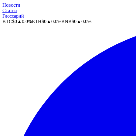
Новости
Статьи
Глоссарий
BTC
$
0
▲
0.0
%
ETH
$
0
▲
0.0
%
BNB
$
0
▲
0.0
%