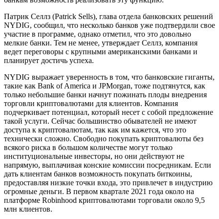
Патрик Селлз (Patrick Sells), глава отдела банковских решений
NYDIG, сообщил, что несколько банков уже подтвердили свое
участие в программе, однако отметил, что это довольно
мелкие банки. Тем не менее, утверждает Селлз, компания
ведет переговоры с крупными американскими банками и
планирует достичь успеха.
NYDIG выражает уверенность в том, что банковские гиганты,
такие как Bank of America и JPMorgan, тоже подтянутся, как
только небольшие банки начнут пожинать плоды внедрения
торговли криптовалютами для клиентов. Компания
подчеркивает потенциал, который несет с собой предложение
такой услуги. Сейчас большинство обывателей не имеют
доступа к криптовалютам, так как им кажется, что это
технически сложно. Свободно покупать криптовалюты без
всякого риска в большом количестве могут только
институциональные инвесторы, но они действуют не
напрямую, выплачивая конские комиссии посредникам. Если
дать клиентам банков возможность покупать биткоины,
предоставляя низкие точки входа, это привлечет в индустрию
огромные деньги. В первом квартале 2021 года около на
платформе Robinhood криптовалютами торговали около 9,5
млн клиентов.