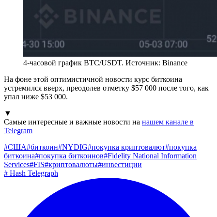
4-часовой график BTC/USDT. Источник: Binance
На фоне этой оптимистичной новости курс биткоина
устремился вверх, преодолев отметку $57 000 после того, как
упал ниже $53 000.
▼
Самые интересные и важные новости на
нашем канале в
Telegram
#
США
#
биткоин
#
NYDIG
#
покупка криптовалют
#
покупка
биткоина
#
покупка биткоинов
#
Fidelity National Information
Services
#
FIS
#
криптовалюты
#
инвестиции
#
Hash Telegraph