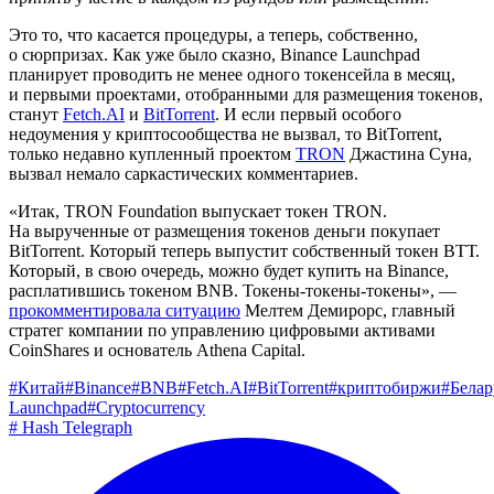
Это то, что касается процедуры, а теперь, собственно,
о сюрпризах. Как уже было сказно, Binance Launchpad
планирует проводить не менее одного токенсейла в месяц,
и первыми проектами, отобранными для размещения токенов,
станут
Fetch.AI
и
BitTorrent
. И если первый особого
недоумения у криптосообщества не вызвал, то BitTorrent,
только недавно купленный проектом
TRON
Джастина Суна,
вызвал немало саркастических комментариев.
«Итак, TRON Foundation выпускает токен TRON.
На вырученные от размещения токенов деньги покупает
BitTorrent. Который теперь выпустит собственный токен ВТТ.
Который, в свою очередь, можно будет купить на Binance,
расплатившись токеном BNB. Токены-токены-токены», —
прокомментировала ситуацию
Мелтем Демирорс, главный
стратег компании по управлению цифровыми активами
CoinShares и основатель Athena Capital.
#
Китай
#
Binance
#
BNB
#
Fetch.AI
#
BitTorrent
#
криптобиржи
#
Белар
Launchpad
#
Cryptocurrency
#
Hash Telegraph