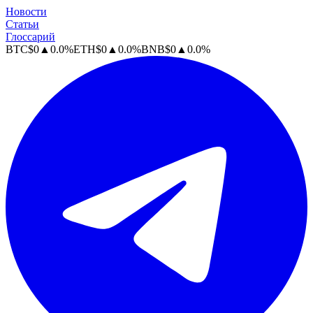
Новости
Статьи
Глоссарий
BTC
$
0
▲
0.0
%
ETH
$
0
▲
0.0
%
BNB
$
0
▲
0.0
%