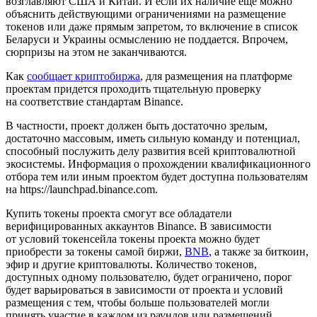
возглавляют США и Китай. И если их наличие еще можно
объяснить действующими ограничениями на размещение
токенов или даже прямым запретом, то включение в список
Беларуси и Украины осмыслению не поддается. Впрочем,
сюрпризы на этом не заканчиваются.
Как
сообщает криптобиржа
, для размещения на платформе
проектам придется проходить тщательную проверку
на соответствие стандартам Binance.
В частности, проект должен быть достаточно зрелым,
достаточно массовым, иметь сильную команду и потенциал,
способный послужить делу развития всей криптовалютной
экосистемы. Информация о прохождении квалификационного
отбора тем или иным проектом будет доступна пользователям
на https://launchpad.binance.com.
Купить токены проекта смогут все обладатели
верифицированных аккаунтов Binance. В зависимости
от условий токенсейла токены проекта можно будет
приобрести за токены самой биржи,
BNB
, а также за биткоин,
эфир и другие криптовалюты. Количество токенов,
доступных одному пользователю, будет ограничено, порог
будет варьироваться в зависимости от проекта и условий
размещения с тем, чтобы больше пользователей могли
принять участие в каждом из раундов или размещений.