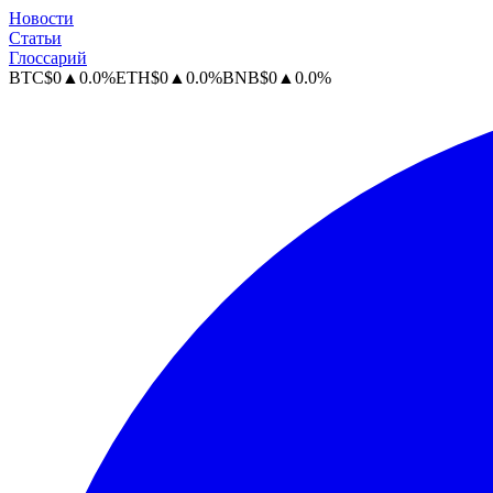
Новости
Статьи
Глоссарий
BTC
$
0
▲
0.0
%
ETH
$
0
▲
0.0
%
BNB
$
0
▲
0.0
%