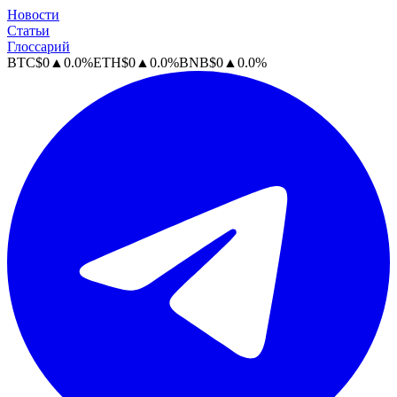
Новости
Статьи
Глоссарий
BTC
$
0
▲
0.0
%
ETH
$
0
▲
0.0
%
BNB
$
0
▲
0.0
%