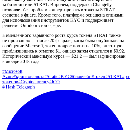
за биткоин или STRAT. Впрочем, поддержка Changelly
позволяет без проблем конвертировать в токены STRAT
средства в фиате. Кроме того, платформа оснащена опциями
для использования инструментов KYC и поддерживает
решения Onfido в этой сфере.
Немедленного взрывного роста курса токена STRAT также
не произошло — после 20 февраля, когда была опубликована
сообщение Microsoft, токен подрос почти на 10%, вплотную
приблизившись к отметке $1, однако затем откатился к $0,92.
Исторический максимум курса — $21,2 — был зафиксирован
в январе 2018 года.
#
Microsoft
Azure
#
криптовалюта
#
Stratic
#
KYC
#
блокчейн
#
токен
#
STRAT
#
ра
токенов
#
Cryptocurrency
#
ICO
#
Hash Telegraph