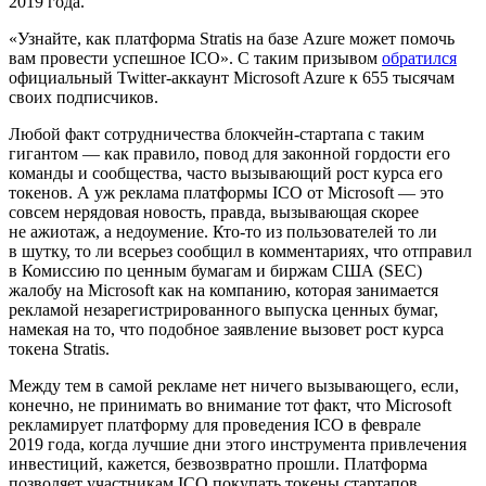
2019 года.
«Узнайте, как платформа Stratis на базе Azure может помочь
вам провести успешное ICO». С таким призывом
обратился
официальный Twitter-аккаунт Microsoft Azure к 655 тысячам
своих подписчиков.
Любой факт сотрудничества блокчейн-стартапа с таким
гигантом — как правило, повод для законной гордости его
команды и сообщества, часто вызывающий рост курса его
токенов. А уж реклама платформы ICO от Microsoft — это
совсем нерядовая новость, правда, вызывающая скорее
не ажиотаж, а недоумение. Кто-то из пользователей то ли
в шутку, то ли всерьез сообщил в комментариях, что отправил
в Комиссию по ценным бумагам и биржам США (SEC)
жалобу на Microsoft как на компанию, которая занимается
рекламой незарегистрированного выпуска ценных бумаг,
намекая на то, что подобное заявление вызовет рост курса
токена Stratis.
Между тем в самой рекламе нет ничего вызывающего, если,
конечно, не принимать во внимание тот факт, что Microsoft
рекламирует платформу для проведения ICO в феврале
2019 года, когда лучшие дни этого инструмента привлечения
инвестиций, кажется, безвозвратно прошли. Платформа
позволяет участникам ICO покупать токены стартапов