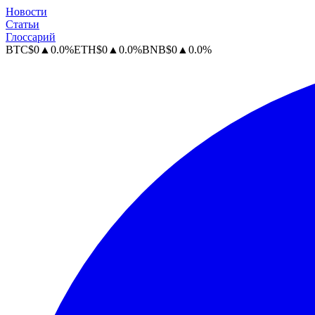
Новости
Статьи
Глоссарий
BTC
$
0
▲
0.0
%
ETH
$
0
▲
0.0
%
BNB
$
0
▲
0.0
%