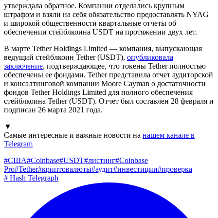
утверждала обратное. Компании отделались крупным
штрафом и взяли на себя обязательство предоставлять NYAG
и широкой общественности квартальные отчеты об
обеспечении стейблкоина USDT на протяжении двух лет.
В марте Tether Holdings Limited — компания, выпускающая
ведущий стейблкоин Tether (USDT),
опубликовала
заключение
, подтверждающее, что токены Tether полностью
обеспечены ее фондами. Tether представила отчет аудиторской
и консалтинговой компании Moore Cayman о достаточности
фондов Tether Holdings Limited для полного обеспечения
стейблкоина Tether (USDT). Отчет был составлен 28 февраля и
подписан 26 марта 2021 года.
▼
Самые интересные и важные новости на
нашем канале в
Telegram
#
США
#
Coinbase
#
USDT
#
листинг
#
Coinbase
Pro
#
Tether
#
криптовалюты
#
аудит
#
инвестиции
#
проверка
#
Hash Telegraph