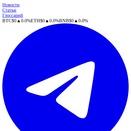
Новости
Статьи
Глоссарий
BTC
$
0
▲
0.0
%
ETH
$
0
▲
0.0
%
BNB
$
0
▲
0.0
%