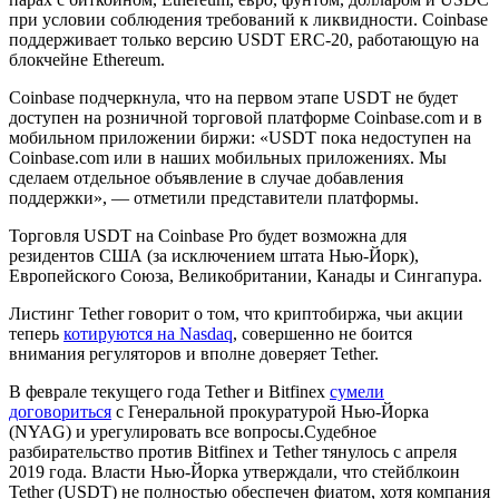
при условии соблюдения требований к ликвидности. Coinbase
поддерживает только версию USDT ERC-20, работающую на
блокчейне Ethereum.
Coinbase подчеркнула, что на первом этапе USDT не будет
доступен на розничной торговой платформе Coinbase.com и в
мобильном приложении биржи: «USDT пока недоступен на
Coinbase.com или в наших мобильных приложениях. Мы
сделаем отдельное объявление в случае добавления
поддержки», — отметили представители платформы.
Торговля USDT на Coinbase Pro будет возможна для
резидентов США (за исключением штата Нью-Йорк),
Европейского Союза, Великобритании, Канады и Сингапура.
Листинг Tether говорит о том, что криптобиржа, чьи акции
теперь
котируются на Nasdaq
, совершенно не боится
внимания регуляторов и вполне доверяет Tether.
В феврале текущего года Tether и Bitfinex
сумели
договориться
с Генеральной прокуратурой Нью-Йорка
(NYAG) и урегулировать все вопросы.Судебное
разбирательство против Bitfinex и Tether тянулось с апреля
2019 года. Власти Нью-Йорка утверждали, что стейблкоин
Tether (USDT) не полностью обеспечен фиатом, хотя компания