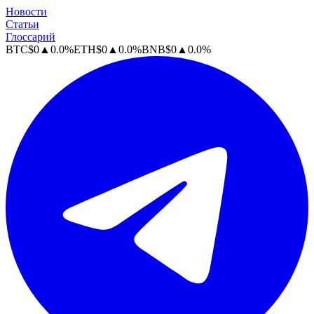
Новости
Статьи
Глоссарий
BTC
$
0
▲
0.0
%
ETH
$
0
▲
0.0
%
BNB
$
0
▲
0.0
%