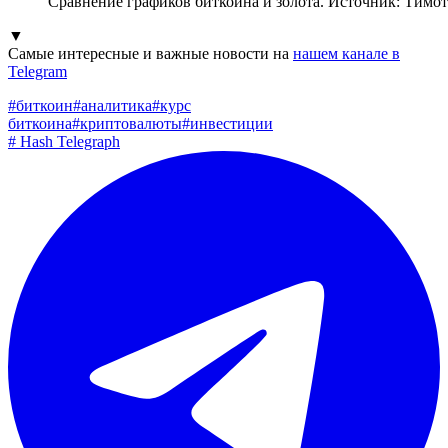
Сравнение графиков биткоина и золота. Источник: Тимо
▼
Самые интересные и важные новости на
нашем канале в
Telegram
#
биткоин
#
аналитика
#
курс
биткоина
#
криптовалюты
#
инвестиции
#
Hash Telegraph