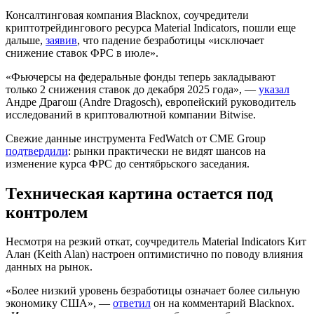
Консалтинговая компания Blacknox, соучредители
криптотрейдингового ресурса Material Indicators, пошли еще
дальше,
заявив
, что падение безработицы «исключает
снижение ставок ФРС в июле».
«Фьючерсы на федеральные фонды теперь закладывают
только 2 снижения ставок до декабря 2025 года», —
указал
Андре Драгош (Andre Dragosch), европейский руководитель
исследований в криптовалютной компании Bitwise.
Свежие данные инструмента FedWatch от CME Group
подтвердили
: рынки практически не видят шансов на
изменение курса ФРС до сентябрьского заседания.
Техническая картина остается под
контролем
Несмотря на резкий откат, соучредитель Material Indicators Кит
Алан (Keith Alan) настроен оптимистично по поводу влияния
данных на рынок.
«Более низкий уровень безработицы означает более сильную
экономику США», —
ответил
он на комментарий Blacknox.