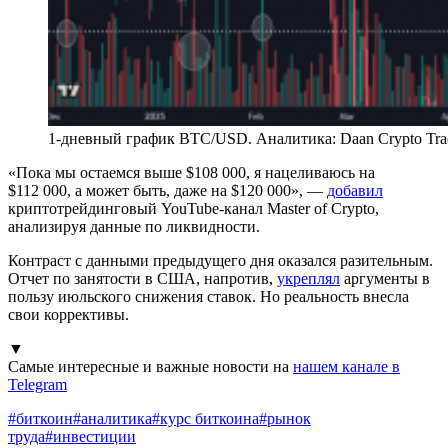
1-дневный график BTC/USD. Аналитика: Daan Crypto Tra
«Пока мы остаемся выше $108 000, я нацеливаюсь на
$112 000, а может быть, даже на $120 000», —
добавил
криптотрейдинговый YouTube-канал Master of Crypto,
анализируя данные по ликвидности.
Контраст с данными предыдущего дня оказался разительным.
Отчет по занятости в США, напротив,
укреплял
аргументы в
пользу июльского снижения ставок. Но реальность внесла
свои коррективы.
▼
Самые интересные и важные новости на
нашем канале в
Telegram
#
биткоин
#
аналитика
#
курс биткоина
#
рынок
труда
#
инвестиции