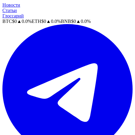
Новости
Статьи
Глоссарий
BTC
$
0
▲
0.0
%
ETH
$
0
▲
0.0
%
BNB
$
0
▲
0.0
%