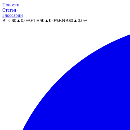
Новости
Статьи
Глоссарий
BTC
$
0
▲
0.0
%
ETH
$
0
▲
0.0
%
BNB
$
0
▲
0.0
%