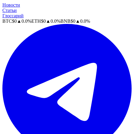
Новости
Статьи
Глоссарий
BTC
$
0
▲
0.0
%
ETH
$
0
▲
0.0
%
BNB
$
0
▲
0.0
%