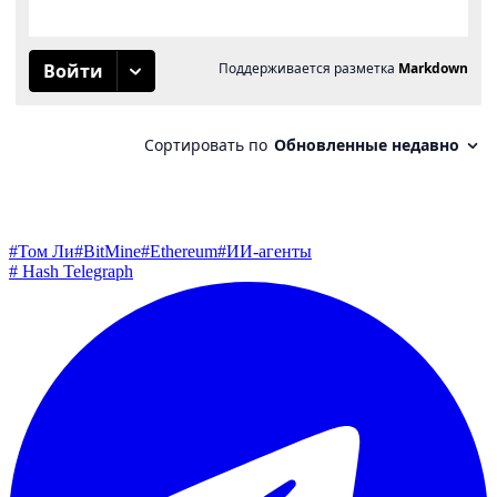
#
Том Ли
#
BitMine
#
Ethereum
#
ИИ-агенты
#
Hash Telegraph