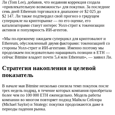
Ли (Tom Lee), добавив, что недавняя коррекция создала
«привлекательную возможность» для покупки. За последние
семь дней Ethereum торговался в диапазоне от $2 025 до
$2 147. Ли также подтвердил свой прогноз о грядущем
суперцикле на крипторынке — по его оценке, его
катализаторами станут интерес Уолл-стрит к токенизации
активов и популярность ИИ-агентов.
«Мы по-прежнему ожидаем суперцикл для криптовалют и
Ethereum, обусловленный двумя факторами: токенизацией со
стороны Уолл-стрит и ИИ-агентами. Именно поэтому мы
продолжаем последовательно наращивать позиции в ETH —
сейчас Bitmine владеет почти 5,4 млн Ethereum», — заявил Ли.
Стратегия накопления и целевой
показатель
В начале мая Bitmine несколько снизила темп покупок после
трех недель подряд, в течение которых компания приобретала
более чем по 100 000 ETH еженедельно. Модель работы
компании во многом повторяет подход Майкла Сейлора
(Michael Saylor) и Strategy: покупки продолжаются даже в
периоды падения рынка.