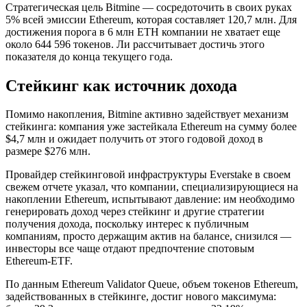
Стратегическая цель Bitmine — сосредоточить в своих руках
5% всей эмиссии Ethereum, которая составляет 120,7 млн. Для
достижения порога в 6 млн ETH компании не хватает еще
около 644 596 токенов. Ли рассчитывает достичь этого
показателя до конца текущего года.
Стейкинг как источник дохода
Помимо накопления, Bitmine активно задействует механизм
стейкинга: компания уже застейкала Ethereum на сумму более
$4,7 млн и ожидает получить от этого годовой доход в
размере $276 млн.
Провайдер стейкинговой инфраструктуры Everstake в своем
свежем отчете указал, что компании, специализирующиеся на
накоплении Ethereum, испытывают давление: им необходимо
генерировать доход через стейкинг и другие стратегии
получения дохода, поскольку интерес к публичным
компаниям, просто держащим актив на балансе, снизился —
инвесторы все чаще отдают предпочтение спотовым
Ethereum-ETF.
По данным Ethereum Validator Queue, объем токенов Ethereum,
задействованных в стейкинге, достиг нового максимума: