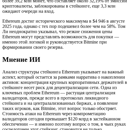
более 39,2 млн монет, что составляет около 32,19% от эмиссии
криптовалюты, заблокированы в стейкинге, еще 3,3 млн
ожидают очереди на вход.
Ethereum достиг исторического максимума в $4 946 в августе
2025 года, однако с тех пор подешевел более чем на 58%. Том
Ли неоднократно указывал, что резкие снижения цены
Ethereum могут представлять возможность для покупки —
именно этой логикой и руководствуется Bitmine при
формировании своего резерва.
Мнение ИИ
Анализ структуры стейкинга Ethereum указывает на важный
аспект, который остается за рамками нарратива о накоплении
активов: концентрация крупных корпоративных держателей в
стейкинге несет риск для децентрализации сети. Одна из
ключевых проблем Ethereum — растущая централизация
валидаторов, прежде всего в протоколах ликвидного
стейкинга и на централализованных биржах, а появление
таких игроков, как Bitmine, этот вопрос только обостряет.
Стоимость атаки на Ethereum через компрометацию
валидаторов сегодня превышает $120 млрд в застейканном
обеспечении — и именно поэтому вопрос о том, в чьих руках
сосредоточен этот стейкинг, становится не только