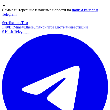
▼
Самые интересные и важные новости на
нашем канале в
Telegram
#
стейкинг
#
Том
Ли
#
BitMine
#
Ethereum
#
криптовалюты
#
инвестиции
#
Hash Telegraph