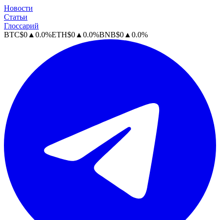
Новости
Статьи
Глоссарий
BTC
$
0
▲
0.0
%
ETH
$
0
▲
0.0
%
BNB
$
0
▲
0.0
%