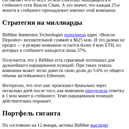
стейкинге сети Beacon Chain. А это значит, что каждая 25-я
монета в стейкинге принадлежит именно этой компании.
Стратегия на миллиарды
BitMine Immersion Technologies
пополнила
адрес «Beacon
Depositor» внушительной суммой в $625 млн. И это далеко не
предел — в резерве компании остается более 4 млн ETH, из
которых в стейкинге находится лишь 37%.
Получается, что у BitMine есть серьезный потенциал для
дальнейшего наращивания позиций. При таких темпах
компания может легко довести свою долю до 5-6% от общего
объема застейканного Ethereum.
Интересно, что этот шаг произошел буквально через
несколько дней после того, как компания
преодолела
отметку
в 1 млн монет в стейкинге. Темп наращивания позиций
действительно поражает.
Портфель гиганта
По состоянию на 12 января, активы BitMine
выглядят