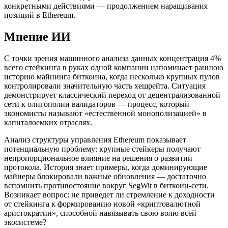
конкретными действиями — продолжением наращивания
позиций в Ethereum.
Мнение ИИ
С точки зрения машинного анализа данных концентрация 4%
всего стейкинга в руках одной компании напоминает раннюю
историю майнинга биткоина, когда несколько крупных пулов
контролировали значительную часть хешрейта. Ситуация
демонстрирует классический переход от децентрализованной
сети к олигополии валидаторов — процесс, который
экономисты называют «естественной монополизацией» в
капиталоемких отраслях.
Анализ структуры управления Ethereum показывает
потенциальную проблему: крупные стейкеры получают
непропорциональное влияние на решения о развитии
протокола. История знает примеры, когда доминирующие
майнеры блокировали важные обновления — достаточно
вспомнить противостояние вокруг SegWit в биткоин-сети.
Возникает вопрос: не приведет ли стремление к доходности
от стейкинга к формированию новой «криптовалютной
аристократии», способной навязывать свою волю всей
экосистеме?