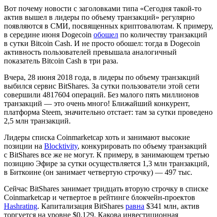
Вот почему новости с заголовками типа «Сегодня такой-то
актив вышел в лидеры по объему транзакций» регулярно
появляются в СМИ, посвященных криптовалютам. К примеру,
в середине июня Dogecoin
обошел
по количеству транзакций
в сутки Bitcoin Cash. И не просто обошел: тогда в Dogecoin
активность пользователей превышала аналогичный
показатель Bitcoin Cash в три раза.
Вчера, 28 июня 2018 года, в лидеры по объему транзакций
выбился сервис BitShares. За сутки пользователи этой сети
совершили
4817604
операций. Без малого пять миллионов
транзакций — это очень много! Ближайший конкурент,
платформа Steem, значительно отстает: там за сутки проведено
2,5
млн транзакций.
Лидеры списка Coinmarketcap хоть и занимают высокие
позиции на
Blocktivity
, конкурировать по объему транзакций
с BitShares все же не могут. К примеру, в занимающем третью
позицию Эфире за сутки осуществляется
1,3 млн
транзакций,
в Биткоине (он занимает четвертую строчку) —
497
тыс.
Сейчас BitShares занимает тридцать вторую строчку в списке
Coinmarketcap и четвертое в рейтинге блокчейн-проектов
Hashrating
. Капитализация BitShares
равна
$341 млн, актив
торгуется на уровне $0,129. Какова инвестиционная