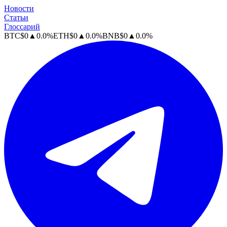
Новости
Статьи
Глоссарий
BTC
$
0
▲
0.0
%
ETH
$
0
▲
0.0
%
BNB
$
0
▲
0.0
%