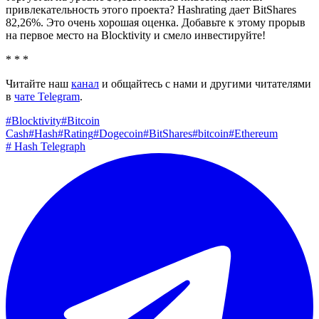
привлекательность этого проекта? Hashrating дает BitShares
82,26%. Это очень хорошая оценка. Добавьте к этому прорыв
на первое место на Blocktivity и смело инвестируйте!
* * *
Читайте наш
канал
и общайтесь с нами и другими читателями
в
чате Telegram
.
#
Blocktivity
#
Bitcoin
Cash
#
Hash#Rating
#
Dogecoin
#
BitShares
#
bitcoin
#
Ethereum
#
Hash Telegraph