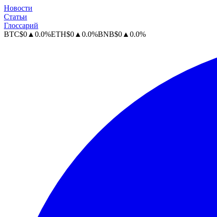
Новости
Статьи
Глоссарий
BTC
$
0
▲
0.0
%
ETH
$
0
▲
0.0
%
BNB
$
0
▲
0.0
%