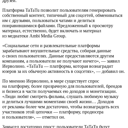
друзей.
Платформа TaTaTu позволит пользователям генерировать
собственный контент, типичный для соцсетей, обмениваться
им с друзьями, пользоваться чатами и делиться
понравившимися файлами. Предложенный к просмотру
материал, естественно, будет включать и материал
из медиатеки Ambi Media Group.
«Социальные сети и развлекательные платформы
зарабатывают внушительные средства, собирая данные
о своих пользователях. Данные предоставляются другим
компаниям, а пользователи не получают ничего», — заявил
Иерволино. «TaTaTu — платформа, которая вознаградит
юзеров за их обычную активность в соцсетях», — добавил он.
По мнению Иерволино, в мире существует спрос
на платформу, более прозрачную для пользователей, брендов
и бизнеса в части получаемых ею доходов и монетизации.
«Люди любят смотреть фильмы, слушать любимую музыку
и делиться лучшими моментами своей жизни… Доходов
от рекламы более чем достаточно, чтобы вознаградить всех
участников этой цепочки — платформу, продюсера
и пользователя», — отметил он.
Замысел достаточно прост: пользователи TaTaTu будут