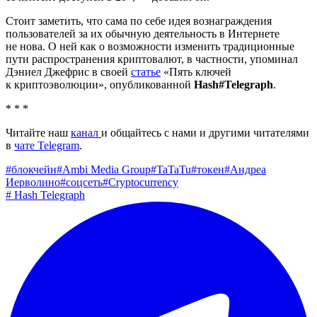
Стоит заметить, что сама по себе идея вознаграждения
пользователей за их обычную деятельность в Интернете
не нова. О ней как о возможности изменить традиционные
пути распространения криптовалют, в частности, упоминал
Дэниел Джефрис в своей
статье
«Пять ключей
к криптоэволюции», опубликованной
Hash#Telegraph
.
* * *
Читайте наш
канал
и общайтесь с нами и другими читателями
в
чате Telegram
.
#
блокчейн
#
Ambi Media Group
#
TaTaTu
#
токен
#
Андреа
Иерволино
#
соцсеть
#
Cryptocurrency
#
Hash Telegraph