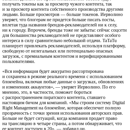
получать токены как за просмотр чужого контента, так
и за просмотр контента собственного производства другими
людьми. Больше просмотров — больше токенов. Иерволино
уверяет, что блогерам не придется больше писать посты,
вплетая туда названия брендов-рекламодателей ни к селу,
ни к городу. Впрочем, бренды тоже не забыты: сейчас соцсети
для большинства рекламодателей не представляют особого
интереса в силу сравнительно небольшой отдачи. TaTaTu
планирует привлекать рекламодателей, используя платформу,
свободную от нелегальных или потенциально опасных
загрузок, с премиальным контентом и верифицированными
пользователями.
«Вся информация будет аккуратно рассортирована
и сохранена в режиме реального времени с использованием
блокчейна, включая любые данные о загрузках, обновлениях
и изменениях аккаунтов», — уверяет Иерволино. По его
мнению, это, в частности, поможет бороться
с распространением пиратского контента, ставшего
настоящим бичом для компаний. «Мы строим систему Digital
Right Management на блокчейне, которая обеспечит полную
прозрачность с точки зрения использования авторских прав.
Больше не будет ситуаций, когда компания продает право
на трансляцию в четыре страны, а потом обнаруживает, что
ее контент доступен в 20», — добавил он.