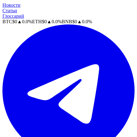
Новости
Статьи
Глоссарий
BTC
$
0
▲
0.0
%
ETH
$
0
▲
0.0
%
BNB
$
0
▲
0.0
%