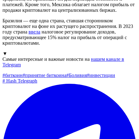
платежей. Кроме того, Мексика облагает налогом прибыль от
продажи криптовалют на централизованных биржах.
Бразилия — еще одна страна, ставшая сторонником
криптовалют на фоне их растущего распространения. В 2023
году страна
ввела
налоговое регулирование доходов,
предусматривающее 15% налог на прибыль от операций с
криптовалютами.
▼
Самые интересные и важные новости на
нашем канале в
Telegram
#
биткоин
#
принятие биткоина
#
Боливия
#
инвестиции
#
Hash Telegraph