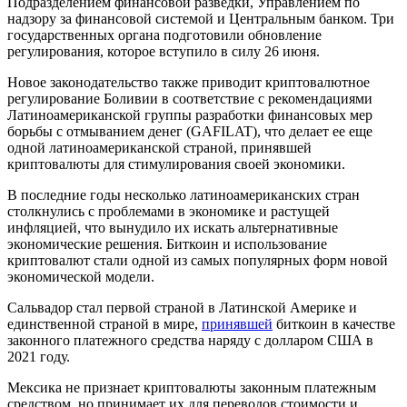
Подразделением финансовой разведки, Управлением по
надзору за финансовой системой и Центральным банком. Три
государственных органа подготовили обновление
регулирования, которое вступило в силу 26 июня.
Новое законодательство также приводит криптовалютное
регулирование Боливии в соответствие с рекомендациями
Латиноамериканской группы разработки финансовых мер
борьбы с отмыванием денег (GAFILAT), что делает ее еще
одной латиноамериканской страной, принявшей
криптовалюты для стимулирования своей экономики.
В последние годы несколько латиноамериканских стран
столкнулись с проблемами в экономике и растущей
инфляцией, что вынудило их искать альтернативные
экономические решения. Биткоин и использование
криптовалют стали одной из самых популярных форм новой
экономической модели.
Сальвадор стал первой страной в Латинской Америке и
единственной страной в мире,
принявшей
биткоин в качестве
законного платежного средства наряду с долларом США в
2021 году.
Мексика не признает криптовалюты законным платежным
средством, но принимает их для переводов стоимости и