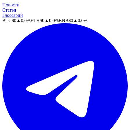
Новости
Статьи
Глоссарий
BTC
$
0
▲
0.0
%
ETH
$
0
▲
0.0
%
BNB
$
0
▲
0.0
%