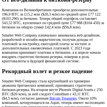
Компания из Великобритании приобрела дополнительные
196,9 BTC за £15,2 млн ($20,3 млн) по средней цене £77 122
($103 290) за биткоин. Теперь общий портфель составляет
543,52 BTC, купленных по средней цене £77 988 ($104 450) за
биткоин на общую сумму £42,4 млн ($56,8 млн).
Smarter Web Company изначально занималась веб-дизайном,
разработкой и онлайн-маркетингом, получая доходы от
платежей за настройку, ежегодной платы за хостинг и
дополнительных ежемесячных платежей. С 2023 года
компания принимает платежи в биткоине, а в апреле начала
внедрять стратегию биткоин-резерва, поверив в роль
криптовалюты в будущей финансовой системе.
Рекордный взлет и резкое падение
Smarter Web Company стала крупнейшей из примерно
дюжины британских компаний, принявших стратегию
биткоин-резерва. На втором месте Phoenix Digital Assets с 250
BTC ($26 млн), за ней следует Coinsilium с 43,11 BTC
($4,5 млн), согласно данным
Bitcoin Treasuries
. Около 10%
компаний, котирующихся на Aquis, теперь имеют экспозицию
в биткоине или привлекают средства для его покупки.