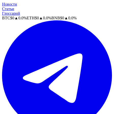
Новости
Статьи
Глоссарий
BTC
$
0
▲
0.0
%
ETH
$
0
▲
0.0
%
BNB
$
0
▲
0.0
%