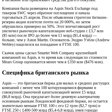
Компания была размещена на Aquis Stock Exchange под
тикером SWC через обратное поглощение и начала
торговаться 25 апреля. После объявления стратегии биткоин-
резерва акции взлетели почти на 20 000%, но затем
обрушились примерно на 50%. Этот впечатляющий рост
увеличил рыночную капитализацию веб-студии с £3,7 млн
($5 млн) после IPO до более чем £1 млрд ($1,4 млрд) —
больше, чем у Aston Martin. Основатель Эндрю Уэбли (Andrew
Webley) нацелился на попадание в FTSE 100.
Скачок цены сделал Smarter Web Company крупнейшей
компанией на Aquis, в то время как следующая по стоимости
Mears Group оценивается менее чем в £350 млн ($476 млн).
Специфика британского рынка
Aquis — это британская биржа для малых и средних растущих
компаний с менее чем 100 котирующимися фирмами и
совокупной рыночной капитализацией менее £5 млрд
($6,8 млрд). Она предлагает более дешевую альтернативу
основным рынкам Лондонской фондовой биржи, но остается
значительно меньше FTSE 100 с его £2 трлн ($2,7 трлн) и
FTSE 250 с £400-500 млрд ($5,4-6,8 млрд), имея гораздо