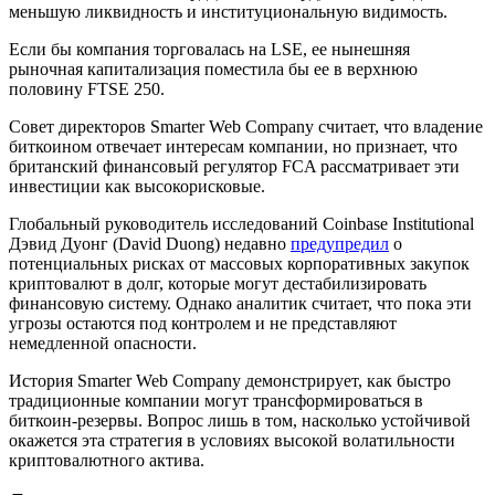
меньшую ликвидность и институциональную видимость.
Если бы компания торговалась на LSE, ее нынешняя
рыночная капитализация поместила бы ее в верхнюю
половину FTSE 250.
Совет директоров Smarter Web Company считает, что владение
биткоином отвечает интересам компании, но признает, что
британский финансовый регулятор FCA рассматривает эти
инвестиции как высокорисковые.
Глобальный руководитель исследований Coinbase Institutional
Дэвид Дуонг (David Duong) недавно
предупредил
о
потенциальных рисках от массовых корпоративных закупок
криптовалют в долг, которые могут дестабилизировать
финансовую систему. Однако аналитик считает, что пока эти
угрозы остаются под контролем и не представляют
немедленной опасности.
История Smarter Web Company демонстрирует, как быстро
традиционные компании могут трансформироваться в
биткоин-резервы. Вопрос лишь в том, насколько устойчивой
окажется эта стратегия в условиях высокой волатильности
криптовалютного актива.