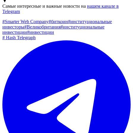
▼
Самые интересные и важные новости на
нашем канале в
Telegram
#
Smarter Web Company
#
биткоин
#
институциональные
инвесторы
#
Великобритания
#
институциональные
инвестиции
#
инвестиции
#
Hash Telegraph