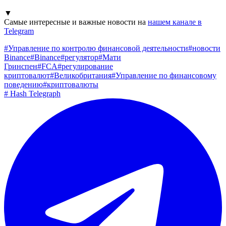
▼
Самые интересные и важные новости на
нашем канале в
Telegram
#
Управление по контролю финансовой деятельности
#
новости
Binance
#
Binance
#
регулятор
#
Мати
Гринспен
#
FCA
#
регулирование
криптовалют
#
Великобритания
#
Управление по финансовому
поведению
#
криптовалюты
#
Hash Telegraph