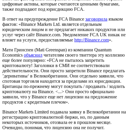
цифровые активы, которые считаются ценными бумагами,
также подпадают под юрисдикцию FCA.
В ответ на предупреждение FCA Binance
заговорила
языком
фактов: «Binance Markets Ltd. является отдельным
юридическим лицом и не предлагает никаких продуктов или
услуг через сайт Binance.com. Уведомление FCA UK никак не
влияет на услуги, предоставляемые
http://Binance.com
».
Мати Гринспен (Mati Greenspan) из компании Quantum
Economics
объяснил
читателям своего твиттера эту коллизию
еще более популярно: «FCA не пыталось запретить
криптовалюту! Заголовки в СМИ не соответствовали
действительности. Они просто запретили Binance предлагать
’деривативы‘ в Великобритании. Они отдельно заявили, что
спотовая торговля находится за пределами их юрисдикции.
Британцы по-прежнему могут покупать / продавать / ходлить
криптовалюту на Binance. <...> Они просто официально
заявили, что у Binance еще нет лицензии на предложение
продуктов с кредитным плечом».
Binance Markets Limited подавала заявку в Великобритании на
регистрацию криптовалютной биржи, но, по данным
некоторых источников, отозвала ее в прошлом месяце.
Очевидно, понимая, что лицензию она не получит.