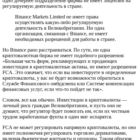
одно дочернее подразделение фирмы не имеет лицензии на
регулируемую деятельность в стране.
Binance Markets Limited не имеет права
осуществлять какую-либо регулируемую
деятельность в Великобритании. Ни одна
организация, связанная с Binance, не имеет
необходимых разрешений для работы в стране.
Но Binance рано расстраиваться. По сути, ни одна
криптовалютная биржа не имеет подобного разрешения:
«Большая часть фирм, рекламирующих и продающих
инвестиции в криптовалютные активы, не имеют разрешения
FCA. Это означает, что если вы инвестируете в определенные
криптовалюты, у вас не будет возможности обратиться к
Службе Финансового омбудсмена или Системе компенсации
финансовых услуг, если что-то пойдет не так».
Словом, все как обычно. Инвестиции в криптовалюты —
личный риск граждан Великобритании, и пусть они не
думают, что регулятор будет помогать им, если их честным
трудом заработанные фунты в один миг испарятся.
FCA не может регулировать напрямую криптовалюты, но оно
имеет полномочия регулировать торговлю деривативами,
включая фьючерсные контракты и опционы. Таким образом