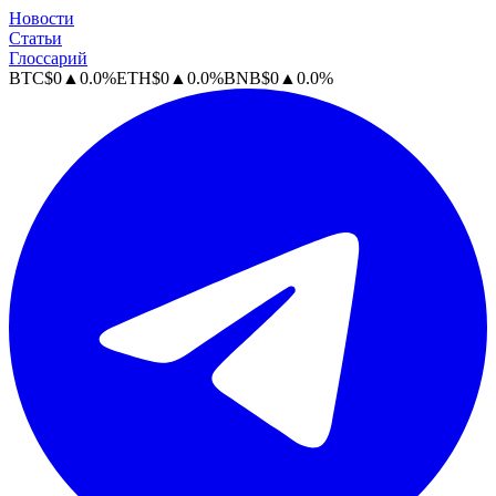
Новости
Статьи
Глоссарий
BTC
$
0
▲
0.0
%
ETH
$
0
▲
0.0
%
BNB
$
0
▲
0.0
%