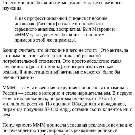
По его мнению, биткоин не заслуживает даже серьезного
изучения:
Я как профессиональный финансист вообще
исключаю [биткоин] из даже вот какого-то
серьезного анализа, восприятия. Был Мавроди и
«МММ», вот для меня биткоин — синоним
примерно этой же пирамиды.
Банкир считает, что биткоин ничего не стоит: «Это актив, за
которым не стоит абсолютно никакой реальной
потребительской стоимости. Это просто абсолютно такая
случайность [рост биткоина], и воспринимать его как
реальный инвестиционный актив, мне кажется, было бы
очень странно».
МММ — самая известная и крупная финансовая пирамида в
России — вошла в историю и стала нарицательным. В первую
ее версию вложились, по разным оценкам, от 10 до 15
миллионов россиян. По оценкам Объединения вкладчиков,
пирамида получила $70-80 млрд, оставив своих клиентов ни с
чем.
Популярность МММ принесла успешная рекламная кампания:
по телевидению транслировались рекламные ролики, в