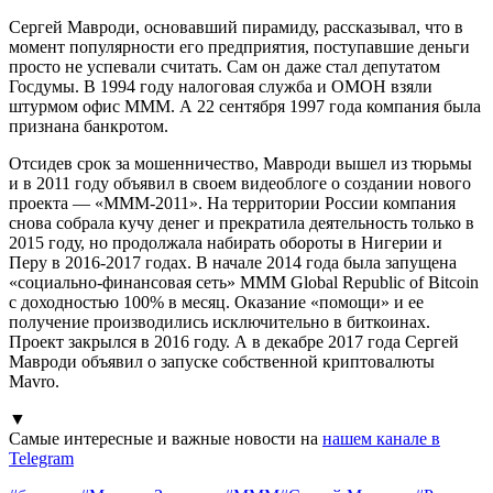
Сергей Мавроди, основавший пирамиду, рассказывал, что в
момент популярности его предприятия, поступавшие деньги
просто не успевали считать. Сам он даже стал депутатом
Госдумы. В 1994 году налоговая служба и ОМОН взяли
штурмом офис МММ. А 22 сентября 1997 года компания была
признана банкротом.
Отсидев срок за мошенничество, Мавроди вышел из тюрьмы
и в 2011 году объявил в своем видеоблоге о создании нового
проекта — «МММ-2011». На территории России компания
снова собрала кучу денег и прекратила деятельность только в
2015 году, но продолжала набирать обороты в Нигерии и
Перу в 2016-2017 годах. В начале 2014 года была запущена
«социально-финансовая сеть» MMM Global Republic of Bitcoin
с доходностью 100% в месяц. Оказание «помощи» и ее
получение производились исключительно в биткоинах.
Проект закрылся в 2016 году. А в декабре 2017 года Сергей
Мавроди объявил о запуске собственной криптовалюты
Mavro.
▼
Самые интересные и важные новости на
нашем канале в
Telegram