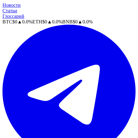
Новости
Статьи
Глоссарий
BTC
$
0
▲
0.0
%
ETH
$
0
▲
0.0
%
BNB
$
0
▲
0.0
%