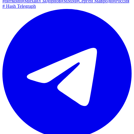
#
биткоин
#
Михаил Задорнов
#
МММ
#
Сергей Мавроди
#
Россия
#
Hash Telegraph