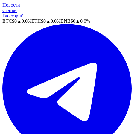
Новости
Статьи
Глоссарий
BTC
$
0
▲
0.0
%
ETH
$
0
▲
0.0
%
BNB
$
0
▲
0.0
%