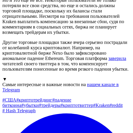
Но и это еще не все. Некоторые пользователи не только
потеряли все свои средства, но еще и остались должны
торговой площадке, поскольку их балансы стали
отрицательными. Несмотря на требования пользователей
Kraken выплатить компенсацию за внезапные сбои, судя по
комментариям в социальных сетях, биржа не планирует
возмещать трейдерам их убытки.
Другие торговые площадки также вчера серьезно пострадали
от колебаний курса криптовалют. Например, на
криптовалютной бирже Nexo было зафиксировано
аномальное падение Ethereum. Торговая платформа
заверила
читателей своего твиттера в том, что компенсирует
пользователям понесенные во время резкого падения убытки.
▼
Самые интересные и важные новости на
нашем канале в
Telegram
#
США
#
криптотрейдинг
#
падение
биткоина
#
убытки
#
трейдеры
#
криптотвиттер
#
Kraken
#
reddit
#
Hash Telegraph