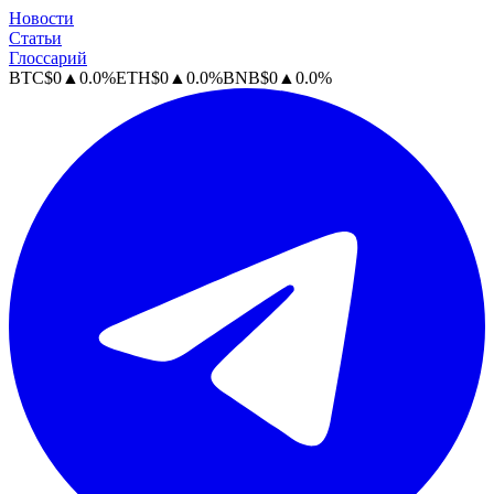
Новости
Статьи
Глоссарий
BTC
$
0
▲
0.0
%
ETH
$
0
▲
0.0
%
BNB
$
0
▲
0.0
%