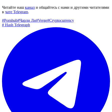
Читайте наш
канал
и общайтесь с нами и другими читателями
в
чате Telegram
.
#
Pornhub
#
Чарли Ли
#
Verge
#
Cryptocurrency
#
Hash Telegraph