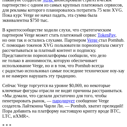
партнерство с одним из самых крупных платежных сервисов,
для рекламы которого планировалось потратить 75 млн XVG.
Пока курс Verge не начал падать, эта сумма была
эквивалентна $750 тыс.
В криптосообществе ходили слухи, что стратегическим
партнером Verge может стать платежный сервис
TokenPay
,
но они так и остались слухами. Партнером
Verge
стал Pornhub.
С помощью токенов XVG пользователи порнопортала смогут
рассчитываться за платный контент и подписку.
Представители порноплатформы сообщили, что дело
не только в анонимности, которую обеспечивает
использование Verge, но и в том, что Pornhub всегда
с радостью использовал самые последние технические ноу-хау
и не намерен нарушать эту традицию.
Сейчас Verge торгуется на уровне $0,069, но некоторые
ключевые фигуры отрасли не видят причины расстраиваться.
«Мы думали, что сделали достаточно для того, чтобы
пенетрировать рынок, —
пародирует
сообщение Verge
создатель Лайткоина Чарли Ли. — Pornhub, хватит прелюдий!
Пора добавить на платформу настоящую крипту вроде BTC,
LTC, иXMR».
* * *