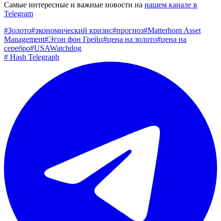
Самые интересные и важные новости на
нашем канале в
Telegram
#
Золото
#
экономический кризис
#
прогноз
#
Matterhorn Asset
Management
#
Эгон фон Грейц
#
цена на золото
#
цена на
серебро
#
USAWatchdog
#
Hash Telegraph