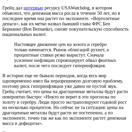
Грейц дал
интервью
ресурсу USAWatchdog, в котором
объяснил, что денежная масса росла в течение 50 лет, но в
последнее время она растет по экспоненте. «Вертолетные
деньги», как их метко назвал бывший глава ФРС Бен
Бернанке (Ben Bernanke), снизят покупательскую способность
национальных валют.
Настоящее движение цен на золото и серебро
только начинается. Рынок облигаций рухнет, а
процентные ставки резко вырастут. Сначала
усиление инфляции спровоцирует обвал фиатных
валют, после чего последует гиперинфляция.
В истории еще не бывало периодов, когда весь мир
одновременно имел бы неразрешимую долговую проблему,
поэтому риск гиперинфляции уже давно не пустой звук.
Грейц считает, что цены на драгоценные металлы будут расти
невероятно быстро: «Никто не верит в эти прогнозы по
золоту и серебру. Люди просто экстраполируют годовой рост
на несколько процентов. Но сейчас не та ситуация: цены на
драгоценные металлы будут расти не постепенно, а по
экспоненте, точно так же как по экспоненте растет денежная
масса и дефициты».