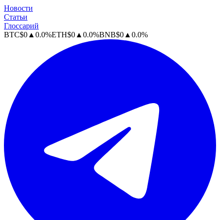
Новости
Статьи
Глоссарий
BTC
$
0
▲
0.0
%
ETH
$
0
▲
0.0
%
BNB
$
0
▲
0.0
%